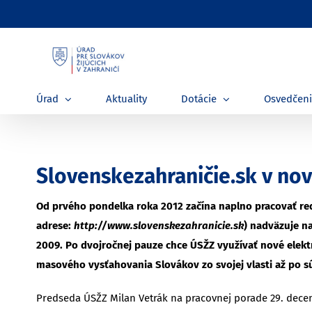
Skip
to
content
Úrad
Aktuality
Dotácie
Osvedčen
Slovenskezahraničie.sk v no
Od prvého pondelka roka 2012 začína naplno pracovať red
adrese:
http://www.slovenskezahranicie.sk
) nadväzuje n
2009. Po dvojročnej pauze chce ÚSŽZ využívať nové elekt
masového vysťahovania Slovákov zo svojej vlasti až po 
Predseda ÚSŽZ Milan Vetrák na pracovnej porade 29. decem