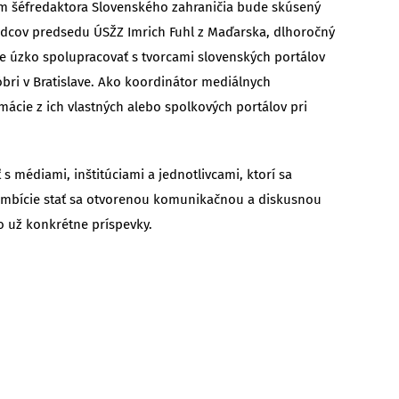
om šéfredaktora Slovenského zahraničia bude skúsený
radcov predsedu ÚSŽZ Imrich Fuhl z Maďarska, dlhoročný
 chce úzko spolupracovať s tvorcami slovenských portálov
ri v Bratislave. Ako koordinátor mediálnych
mácie z ich vlastných alebo spolkových portálov pri
s médiami, inštitúciami a jednotlivcami, ktorí sa
á ambície stať sa otvorenou komunikačnou a diskusnou
o už konkrétne príspevky.