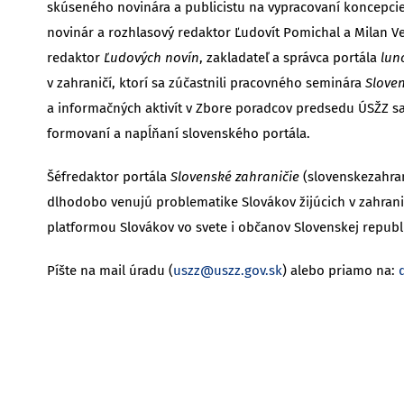
skúseného novinára a publicistu na vypracovaní koncepci
novinár a rozhlasový redaktor Ľudovít Pomichal a Milan V
redaktor
Ľudových novín
, zakladateľ a správca portála
lun
v zahraničí, ktorí sa zúčastnili pracovného seminára
Slove
a informačných aktivít v Zbore poradcov predsedu ÚSŽZ sa 
formovaní a napĺňaní slovenského portála.
Šéfredaktor portála
Slovenské zahraničie
(slovenskezahran
dlhodobo venujú problematike Slovákov žijúcich v zahrani
platformou Slovákov vo svete i občanov Slovenskej republi
Píšte na mail úradu (
uszz@uszz.gov.sk
) alebo priamo na: