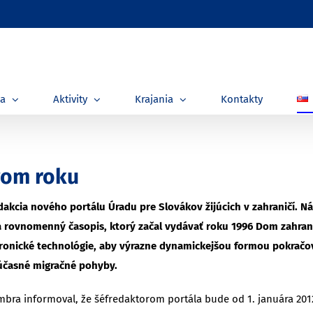
ia
Aktivity
Krajania
Kontakty
vom roku
akcia nového portálu Úradu pre Slovákov žijúcich v zahraničí. 
a rovnomenný časopis, ktorý začal vydávať roku 1996 Dom zahran
ronické technológie, aby výrazne dynamickejšou formou pokračova
súčasné migračné pohyby.
bra informoval, že šéfredaktorom portála bude od 1. januára 2012