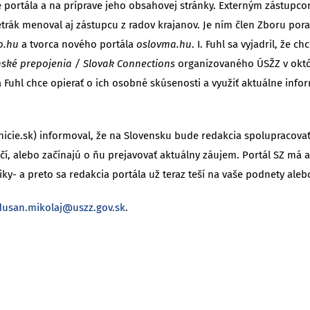
e portála a na príprave jeho obsahovej stránky. Externým zástupc
etrák menoval aj zástupcu z radov krajanov. Je ním člen Zboru po
o.hu
a tvorca nového portála
oslovma.hu
. I. Fuhl sa vyjadril, že
nské prepojenia / Slovak Connections
organizovaného ÚSŽZ v októb
Fuhl chce opierať o ich osobné skúsenosti a využiť aktuálne infor
icie.sk) informoval, že na Slovensku bude redakcia spolupracovať 
čí, alebo začínajú o ňu prejavovať aktuálny záujem. Portál SZ m
ky- a preto sa redakcia portála už teraz teší na vaše podnety aleb
dusan.mikolaj@uszz.gov.sk
.