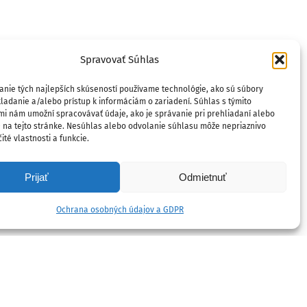
Spravovať Súhlas
anie tých najlepších skúseností používame technológie, ako sú súbory
ladanie a/alebo prístup k informáciám o zariadení. Súhlas s týmito
mi nám umožní spracovávať údaje, ako je správanie pri prehliadaní alebo
D na tejto stránke. Nesúhlas alebo odvolanie súhlasu môže nepriaznivo
ité vlastnosti a funkcie.
Prijať
Odmietnuť
Ochrana osobných údajov a GDPR