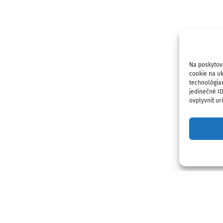
Na poskytov
cookie na uk
technológia
jedinečné I
ovplyvniť urč