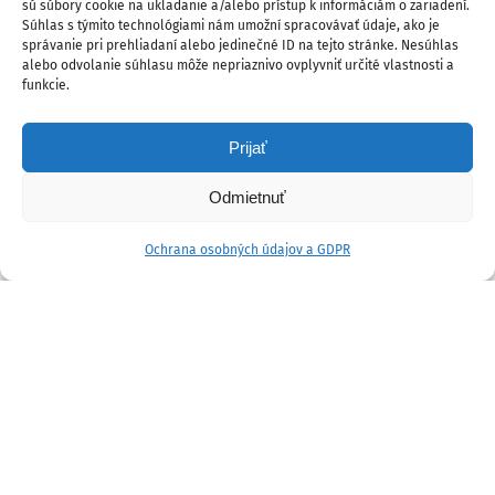
sú súbory cookie na ukladanie a/alebo prístup k informáciám o zariadení.
Súhlas s týmito technológiami nám umožní spracovávať údaje, ako je
správanie pri prehliadaní alebo jedinečné ID na tejto stránke. Nesúhlas
alebo odvolanie súhlasu môže nepriaznivo ovplyvniť určité vlastnosti a
funkcie.
Prijať
Odmietnuť
Ochrana osobných údajov a GDPR