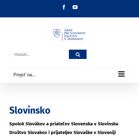
Skip
Facebook
YouTube
to
content
Hľadať:
Prejsť na...
Slovinsko
Spolok Slovákov a priateľov Slovenska v Slovinsku
Društvo Slovakov i prijateljev Slovaške v Sloveniji