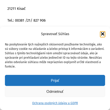
21211 Kisač
Tel.: 00381 /21/ 827 906
E-mail:
zuzana.ferko22@gmail.com
Spravovať Súhlas
Na poskytovanie tých najlepších skúseností používame technológie, ako
sú súbory cookie na ukladanie a/alebo prístup k informáciám o zariadení.
Súhlas s týmito technológiami nám umožní spracovávať údaje, ako je
Galéria SND Slovenský národný dom
správanie pri prehliadaní alebo jedinečné ID na tejto stránke. Nesúhlas
alebo odvolanie súhlasu môže nepriaznivo ovplyvniť určité vlastnosti a
funkcie.
Galerija Slovački narodni dom
Slovenska 47
Prijať
22 300 Stara Pazova
Odmietnuť
Tel.: 00 381 /63/ 1919 336
Ochrana osobných údajov a GDPR