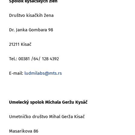
Spolok kysáčskych žien
Društvo kisačkih žena
Dr. Janka Gombara 98
21211 Kisač
Tel.: 00381 /64/ 128 4392
E-mail:
ludmilabs@mts.rs
Umelecký spolok Michala Geržu Kysáč
Umetničko društvo Mihal Gerža Kisač
Masarikova 86