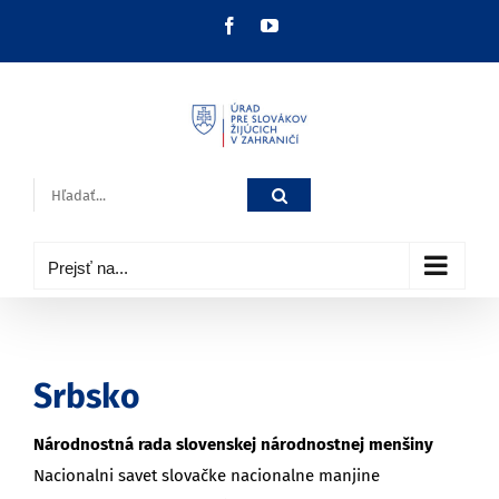
Skip
Facebook
YouTube
to
content
Hľadať:
Prejsť na...
Srbsko
Národnostná rada slovenskej národnostnej menšiny
Nacionalni savet slovačke nacionalne manjine