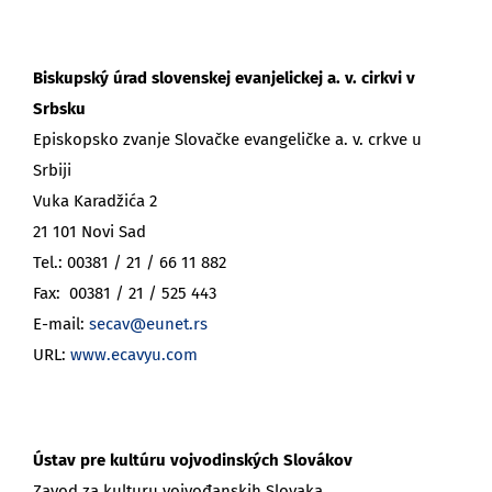
Biskupský úrad slovenskej evanjelickej a. v. cirkvi v
Srbsku
Episkopsko zvanje Slovačke evangeličke a. v. crkve u
Srbiji
Vuka Karadžića 2
21 101 Novi Sad
Tel.: 00381 / 21 / 66 11 882
Fax: 00381 / 21 / 525 443
E-mail:
secav@eunet.rs
URL:
www.ecavyu.com
Ústav pre kultúru vojvodinských Slovákov
Zavod za kulturu vojvođanskih Slovaka