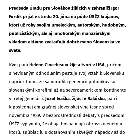
Predseda Úradu pre Slovákov žijúcich v zahraničí Igor
Furdík prijal v stredu 20. júna na pôde ÚSŽZ krajanov,
ktorí už roky svojim umeleckým, autorským, hudobným,
publicistickým, ale aj mnohorakým manažérskym
vkladom aktívne zveľaďujú dobré meno Slovenska vo
svete.
Kým pani H
elene Cincebeaux žije a tvorí v USA,
pričom
s nevídaným odhodlaním pestuje svoj vzťah k Slovensku
napriek tomu, že sa narodila generácii potomkov so
slovenskými koreňmi už na severoamerickom kontinente
v tretej generácii,
Jozef Ivaška, žijúci v Rakúsku
, patrí
k poslednej emigračnej slovenskej vlne tesne spred
novembra 1989. V bezprostrednosti debaty s predsedom
ÚSŽZ vyplynulo, že obaja hostia majú obrovskú energiu,
ktorú, snúbiac ju s doťahovaním skvelých nápadov až do