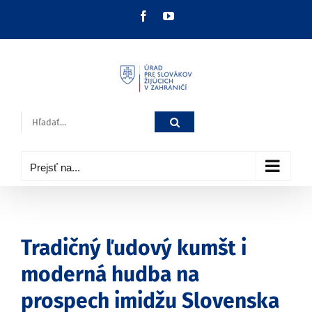
Skip
Facebook
YouTube
to
content
Hľadať:
Prejsť na...
Tradičný ľudový kumšt i
moderná hudba na
prospech imidžu Slovenska