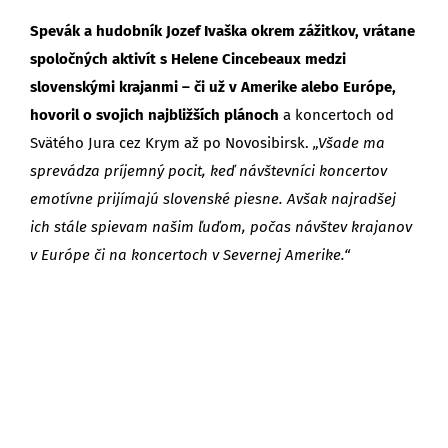
Spevák a hudobník Jozef Ivaška okrem zážitkov, vrátane
spoločných aktivít s Helene Cincebeaux medzi
slovenskými krajanmi – či už v Amerike alebo Európe,
hovoril o svojich najbližších plánoch
a koncertoch od
Svätého Jura cez Krym až po Novosibirsk.
„Všade ma
sprevádza príjemný pocit, keď návštevníci koncertov
emotívne prijímajú slovenské piesne. Avšak najradšej
ich stále spievam našim ľuďom, počas návštev krajanov
v Európe či na koncertoch v Severnej Amerike.“