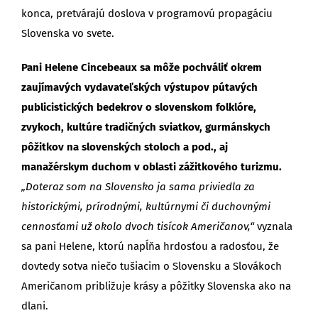
konca, pretvárajú doslova v programovú propagáciu
Slovenska vo svete.
Pani Helene Cincebeaux sa môže pochváliť okrem
zaujímavých vydavateľských výstupov pútavých
publicistických bedekrov o slovenskom folklóre,
zvykoch, kultúre tradičných sviatkov, gurmánskych
pôžitkov na slovenských stoloch a pod., aj
manažérskym duchom v oblasti zážitkového turizmu.
„Doteraz som na Slovensko ja sama priviedla za
historickými, prírodnými, kultúrnymi či duchovnými
cennosťami už okolo dvoch tisícok Američanov,“
vyznala
sa pani Helene, ktorú napĺňa hrdosťou a radosťou, že
dovtedy sotva niečo tušiacim o Slovensku a Slovákoch
Američanom približuje krásy a pôžitky Slovenska ako na
dlani.