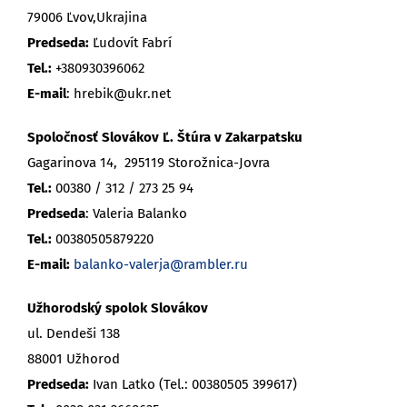
79006 Ľvov,Ukrajina
Predseda:
Ľudovít Fabrí
Tel.:
+380930396062
E-mail
: hrebik@ukr.net
Spoločnosť Slovákov Ľ. Štúra v Zakarpatsku
Gagarinova 14, 295119 Storožnica-Jovra
Tel.:
00380 / 312 / 273 25 94
Predseda
: Valeria Balanko
Tel.:
00380505879220
E-mail:
balanko-valerja@rambler.ru
Užhorodský spolok Slovákov
ul. Dendeši 138
88001 Užhorod
Pr
edseda:
Ivan Latko (Tel.: 00380505 399617)