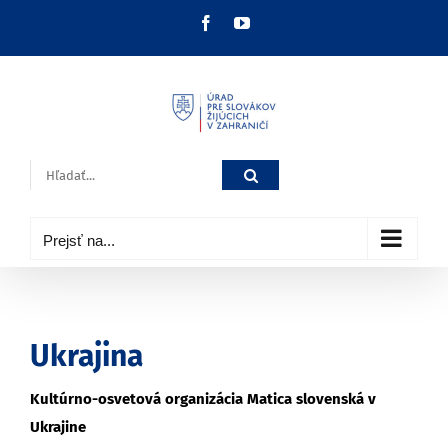
Skip
Facebook
YouTube
to
content
Hľadať:
Prejsť na...
Ukrajina
Kultúrno-osvetová organizácia Matica slovenská
v
Ukrajine