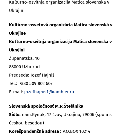
Kuľturno-osvitnja organizacija Matica slovenska v
Ukrajini
Kultúrno-osvetová organizácia Matica slovenská
v
Ukrajine
Kuľturno-osvitnja organizacija Matica slovenska v
Ukrajini
Županatska, 10
88000 Užhorod
Predseda: Jozef Hajniš
Tel.: +380 509 802 607
E-mail:
jozefhajnis1@rambler.ru
Slovenská spoločnosť M.R.Štefánika
Sídlo:
nám.Rynok, 17 Ľvov, Ukrajina, 79006 (spolu s
Českou besedou)
Korešpondenčná adresa
: P.O.BOX 10214