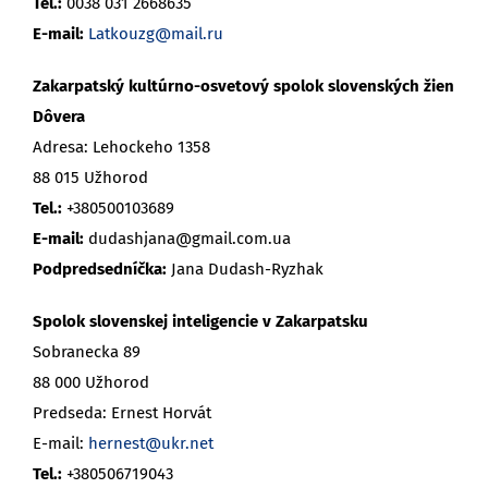
Tel.:
0038 031 2668635
E-mail:
Latkouzg@mail.ru
Zakarpatský kultúrno-osvetový spolok slovenských žien
Dôvera
Adresa: Lehockeho 1358
88 015 Užhorod
Tel.:
+380500103689
E-mail:
dudashjana@gmail.com.ua
Podpredsedníčka:
Jana Dudash-Ryzhak
Spolok slovenskej inteligencie v Zakarpatsku
Sobranecka 89
88 000 Užhorod
Predseda: Ernest Horvát
E-mail:
hernest@ukr.net
Tel.:
+380506719043