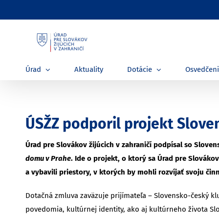
Skip
to
content
Úrad
Aktuality
Dotácie
Osvedčen
ÚSŽZ podporil projekt Slov
Úrad pre Slovákov žijúcich v zahraničí podpísal so Slov
domu v Prahe
. Ide o projekt, o ktorý sa Úrad pre Slováko
a vybavili priestory, v ktorých by mohli rozvíjať svoju čin
Dotačná zmluva zaväzuje prijímateľa – Slovensko-český k
povedomia, kultúrnej identity, ako aj kultúrneho života S