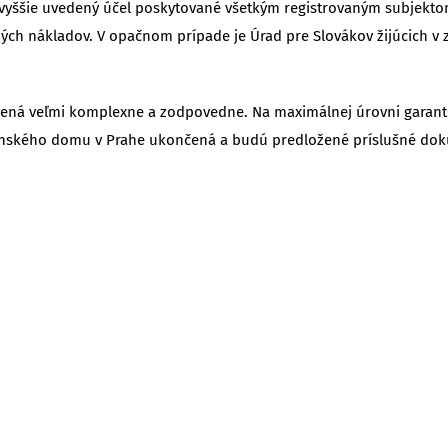
 vyššie uvedený účel poskytované všetkým registrovaným subjekto
jných nákladov. V opačnom prípade je Úrad pre Slovákov žijúcich v 
vená veľmi komplexne a zodpovedne. Na maximálnej úrovni garant
venského domu v Prahe ukončená a budú predložené príslušné do