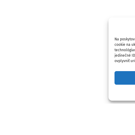
Na poskytov
cookie na uk
technológia
jedinečné I
ovplyvniť urč