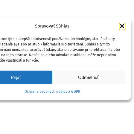
Spravovať Súhlas
anie tých najlepších skúseností používame technológie, ako sú súbory
ladanie a/alebo prístup k informáciám o zariadení. Súhlas s týmito
mi nám umožní spracovávať údaje, ako je správanie pri prehliadaní alebo
D na tejto stránke. Nesúhlas alebo odvolanie súhlasu môže nepriaznivo
ité vlastnosti a funkcie.
Prijať
Odmietnuť
Ochrana osobných údajov a GDPR