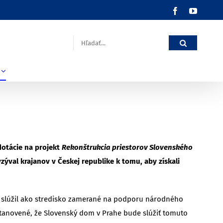
Facebook
YouTub
Hľadať:
dotácie na projekt
Rekonštrukcia priestorov Slovenského
zýval krajanov v Českej republike k tomu, aby získali
e slúžil ako stredisko zamerané na podporu národného
ustanovené, že Slovenský dom v Prahe bude slúžiť tomuto