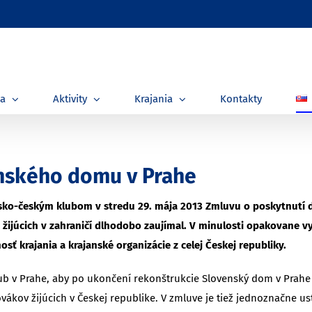
ia
Aktivity
Krajania
Kontakty
enského domu v Prahe
ensko-českým klubom v stredu 29. mája 2013 Zmluvu o poskytnutí 
v žijúcich v zahraničí dlhodobo zaujímal. V minulosti opakovane vy
nosť krajania a krajanské organizácie z celej Českej republiky.
lub v Prahe, aby po ukončení rekonštrukcie Slovenský dom v Prah
lovákov žijúcich v Českej republike. V zmluve je tiež jednoznačne 