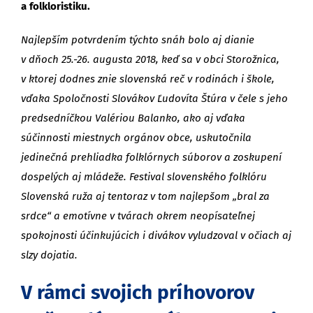
a folkloristiku.
Najlepším potvrdením týchto snáh bolo aj dianie
v dňoch 25.-26. augusta 2018, keď sa v obci Storožnica,
v ktorej dodnes znie slovenská reč v rodinách i škole,
vďaka Spoločnosti Slovákov Ľudovíta Štúra v čele s jeho
predsedníčkou Valériou Balanko, ako aj vďaka
súčinnosti miestnych orgánov obce, uskutočnila
jedinečná prehliadka folklórnych súborov a zoskupení
dospelých aj mládeže. Festival slovenského folklóru
Slovenská ruža aj tentoraz v tom najlepšom „bral za
srdce“ a emotívne v tvárach okrem neopísateľnej
spokojnosti účinkujúcich i divákov vyludzoval v očiach aj
slzy dojatia.
V rámci svojich príhovorov