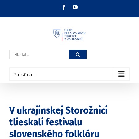
Skip
Facebook
YouTube
to
content
Hľadať:
Prejsť na...
V ukrajinskej Storožnici
tlieskali festivalu
slovenského folklóru