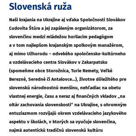
Slovenská ruža
Naši krajania na Ukrajine aj vďaka Spoločnosti Slovákov
Ľudovíta Štúra a jej zapáleným organizátorom, za
slovenčinu medzi mládežou horliacim pedagógom
a v tom najlepšom krajanským spolkovým manažérom,
aj mimo Užhorodu – odvekého spoločensko-kultúrneho
a vzdelávacieho centra Slovákov v Zakarpatsku
(spomeňme obce Storožnica, Turie Remety, Veľké
Berezné, Seredné či Antalovce…), životne dôležitého pre
slovenskú národnostnú menšinu, nehľadiac na obetu
vlastnej energie, času a neraz aj finančných vkladov „na
oltár zachovania slovenskosti“ na Ukrajine, s ohromným
entuziazmom rozvíjajú okrem vzdelávacieho jazykového
aspektu v školách, v ktorých sa vyučuje slovenčina,
najmä autentickú tradičnú slovenskú kultúru