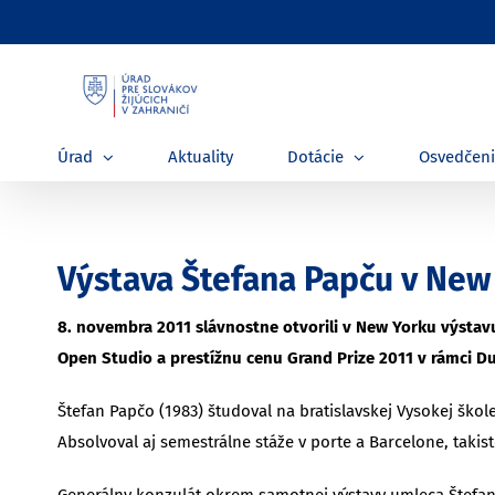
Skip
to
content
Úrad
Aktuality
Dotácie
Osvedčen
Výstava Štefana Papču v New
8. novembra 2011 slávnostne otvorili v New Yorku výstavu
Open Studio a prestížnu cenu Grand Prize 2011 v rámci Du
Štefan Papčo (1983) študoval na bratislavskej Vysokej ško
Absolvoval aj semestrálne stáže v porte a Barcelone, takis
Generálny konzulát okrem samotnej výstavy umleca Štefana