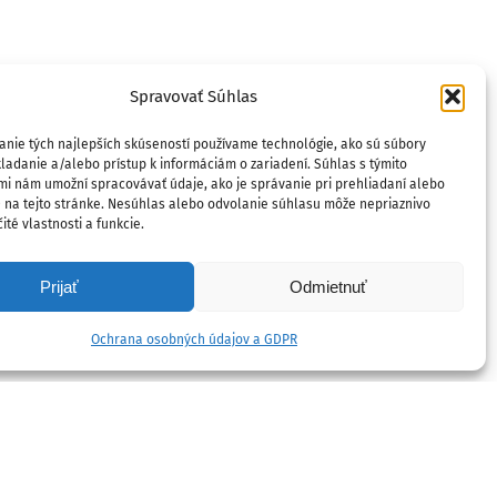
Spravovať Súhlas
anie tých najlepších skúseností používame technológie, ako sú súbory
ladanie a/alebo prístup k informáciám o zariadení. Súhlas s týmito
mi nám umožní spracovávať údaje, ako je správanie pri prehliadaní alebo
D na tejto stránke. Nesúhlas alebo odvolanie súhlasu môže nepriaznivo
ité vlastnosti a funkcie.
Prijať
Odmietnuť
Ochrana osobných údajov a GDPR