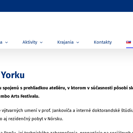
ia
Aktivity
Krajania
Kontakty
 Yorku
 spojenú s prehliadkou ateliéru, v ktorom v súčasnosti pôsobí s
mbo Arts Festivalu.
le výtvarných umení v prof. Jankoviča a interné doktorandské štúdi
to aj rezidenčný pobyt v Nórsku.
 Papču, jej technického zabezpečenia, propagácie na sociálnych s