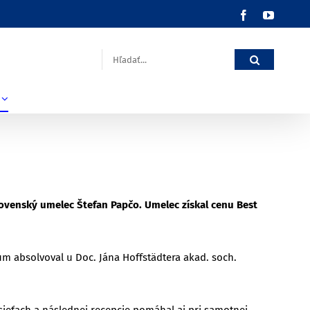
Facebook
YouTub
Hľadať:
lovenský umelec Štefan Papčo. Umelec získal cenu Best
um absolvoval u Doc. Jána Hoffstädtera akad. soch.
ieťach a následnej recepcie pomáhal aj pri samotnej