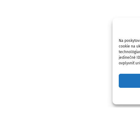
Na poskytov
cookie na uk
technológia
jedinečné I
ovplyvniť urč