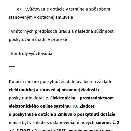
e) vyúčtovanie dotácie v termíne a spôsobom
stanoveným v dotačnej zmluve a
vnútorných predpisoch úradu a následná súčinnosť
poskytovaná úradu v procese
kontroly vyúčtovania.
***
Dotáciu možno poskytnúť žiadateľovi len na základe
elektronickej a zároveň aj písomnej žiadosti
o
poskytnutie dotácie.
Elektronicky
–
prostredníctvom
elektronického online
systému
TU
. Žiadosť
o poskytnutie dotácie a Zmluva o poskytnutí dotácie
musia byť v súlade s ustanoveniami nových
smerníc
č. 2
a č. 3/2017 z 2. augusta 2017, zverejnenými na našej