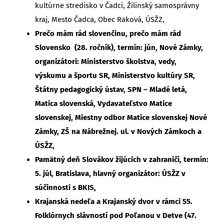
kultúrne stredisko v Čadci, Žilinský samosprávny
kraj, Mesto Čadca, Obec Raková, ÚSŽZ,
Prečo mám rád slovenčinu, prečo mám rád
Slovensko
(28. ročník), termín: jún, Nové Zámky,
organizátori: Ministerstvo školstva, vedy,
výskumu a športu SR, Ministerstvo kultúry SR,
Štátny pedagogický ústav, SPN – Mladé letá,
Matica slovenská, Vydavateľstvo Matice
slovenskej, Miestny odbor Matice slovenskej Nové
Zámky, ZŠ na Nábrežnej. ul. v Nových Zámkoch a
ÚSŽZ,
Pamätný deň Slovákov žijúcich v zahraničí, termín:
5. júl, Bratislava, hlavný organizátor: ÚSŽZ v
súčinnosti s BKIS,
Krajanská nedeľa a Krajanský dvor v rámci 55.
Folklórnych slávností pod Poľanou v Detve
(47.