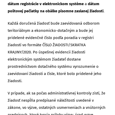
dátum registrácie v elektronickom systéme
a
dátum
poštovej pečiatky na obálke písomne zaslanej žiadosti
.
Každá doručená žiadosť bude zaevidovaná odborom
teritoriálnym a ekonomicko-dotačným a bude jej
pridelené evidenčné číslo podľa poradia v registri
žiadostí vo formáte ČÍSLO ŽIADOSTI/SKRATKA
KRAJINY/2020. Po úspešnej evidencii žiadosti
elektronickým systémom žiadateľ dostane
prostredníctvom dotačného systému vyrozumenie o
zaevidovaní žiadosti a čísle, ktoré bolo pridelené jeho
žiadosti.
V prípade, ak sa počas administratívnej kontroly zistí, že
žiadosť nespĺňa predpísané náležitosti uvedené v
zákone, vo výzve, ostatných usmerneniach a vnútorných
predpisoch, ktoré tvoria prílohy výzvy, úrad vyzve