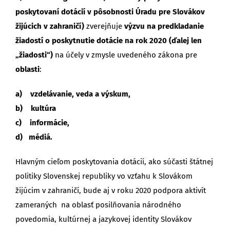
poskytovaní dotácií v pôsobnosti Úradu pre Slovákov
žijúcich v zahraničí)
zverejňuje
výzvu na predkladanie
žiadostí o poskytnutie dotácie na rok 2020 (ďalej len
„žiadosti“)
na účely v zmysle uvedeného zákona pre
oblasti
:
a) vzdelávanie, veda a výskum,
b) kultúra
c) informácie,
d) médiá.
Hlavným cieľom poskytovania dotácií, ako súčasti štátnej
politiky Slovenskej republiky vo vzťahu k Slovákom
žijúcim v zahraničí, bude aj v roku 2020 podpora aktivít
zameraných na oblasť posilňovania národného
povedomia, kultúrnej a jazykovej identity Slovákov