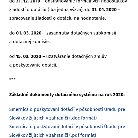
do
31. 12. 2019
– odstraňovanie formálnych nedostatkov
žiadostí o dotáciu (iba jedna výzva), do
31. 01. 2020
–
spracovanie žiadostí o dotáciu na hodnotenie,
do
01. 03. 2020
– zasadnutia dotačných subkomisií
a dotačnej komisie,
od
15. 03. 2020
– uzatváranie dotačných zmlúv
a poskytovanie dotácií.
***
Základné dokumenty dotačného systému na rok 2020:
Smernica о poskytovaní dotácií v pôsobnosti Úradu pre
Slovákov žijúcich v zahraničí (.doc formát)
Smernica о poskytovaní dotácií v pôsobnosti Úradu pre
Slovákov žijúcich v zahraničí (.pdf formát)