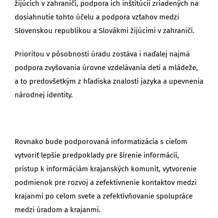
žijúcich v zahraničí, podpora ich inštitúcií zriadených na
dosiahnutie tohto účelu a podpora vzťahov medzi
Slovenskou republikou a Slovákmi žijúcimi v zahraničí.
Prioritou v pôsobnosti úradu zostáva i naďalej najmä
podpora zvyšovania úrovne vzdelávania detí a mládeže,
a to predovšetkým z hľadiska znalosti jazyka a upevnenia
národnej identity.
Rovnako bude podporovaná informatizácia s cieľom
vytvoriť lepšie predpoklady pre šírenie informácií,
prístup k informáciám krajanských komunít, vytvorenie
podmienok pre rozvoj a zefektívnenie kontaktov medzi
krajanmi po celom svete a zefektívňovanie spolupráce
medzi úradom a krajanmi.