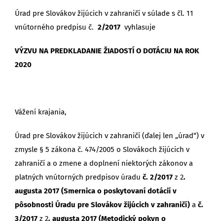
Úrad pre Slovákov žijúcich v zahraničí v súlade s čl. 11
vnútorného predpisu č.
2/2017
vyhlasuje
VÝZVU NA PREDKLADANIE ŽIADOSTÍ O DOTÁCIU NA ROK
2020
Vážení krajania,
Úrad pre Slovákov žijúcich v zahraničí (ďalej len „úrad“) v
zmysle § 5 zákona č. 474/2005 o Slovákoch žijúcich v
zahraničí a o zmene a doplnení niektorých zákonov a
platných vnútorných predpisov úradu
č. 2/2017
z 2
.
augusta 2017
(Smernica о poskytovaní dotácií v
pôsobnosti Úradu pre Slovákov žijúcich v zahraničí)
a
č.
3
/2017
z 2
. augusta 2017
(Metodický pokyn o