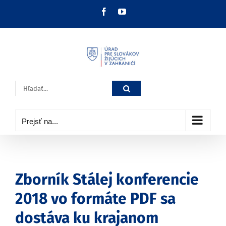
Skip
Facebook
YouTube
to
content
Hľadať:
Prejsť na...
Zborník Stálej konferencie
2018 vo formáte PDF sa
dostáva ku krajanom