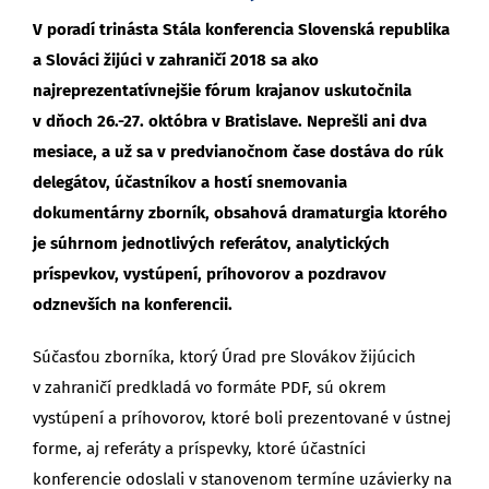
V poradí trinásta Stála konferencia Slovenská republika
a Slováci žijúci v zahraničí 2018 sa ako
najreprezentatívnejšie fórum krajanov uskutočnila
v dňoch 26.-27. októbra v Bratislave. Neprešli ani dva
mesiace, a už sa v predvianočnom čase dostáva do rúk
delegátov, účastníkov a hostí snemovania
dokumentárny zborník, obsahová dramaturgia ktorého
je súhrnom jednotlivých referátov, analytických
príspevkov, vystúpení, príhovorov a pozdravov
odznevších na konferencii.
Súčasťou zborníka, ktorý Úrad pre Slovákov žijúcich
v zahraničí predkladá vo formáte PDF, sú okrem
vystúpení a príhovorov, ktoré boli prezentované v ústnej
forme, aj referáty a príspevky, ktoré účastníci
konferencie odoslali v stanovenom termíne uzávierky na