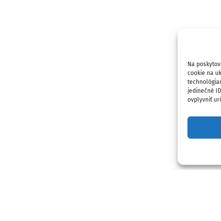
Na poskytov
cookie na uk
technológia
jedinečné I
ovplyvniť urč