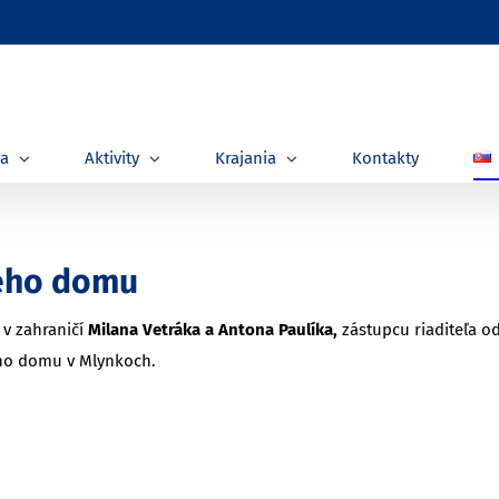
ia
Aktivity
Krajania
Kontakty
kého domu
 v zahraničí
Milana Vetráka a Antona Paulíka,
zástupcu riaditeľa 
ého domu v Mlynkoch.