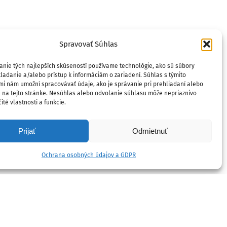
Spravovať Súhlas
anie tých najlepších skúseností používame technológie, ako sú súbory
ladanie a/alebo prístup k informáciám o zariadení. Súhlas s týmito
mi nám umožní spracovávať údaje, ako je správanie pri prehliadaní alebo
D na tejto stránke. Nesúhlas alebo odvolanie súhlasu môže nepriaznivo
ité vlastnosti a funkcie.
Prijať
Odmietnuť
Ochrana osobných údajov a GDPR