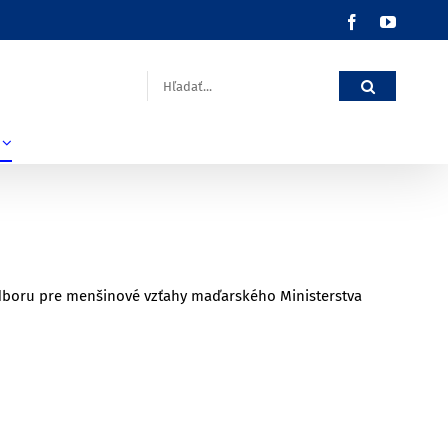
Facebook
YouTub
Hľadať:
odboru pre menšinové vzťahy maďarského Ministerstva