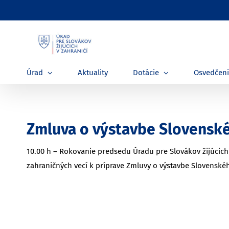
Skip
to
content
Úrad
Aktuality
Dotácie
Osvedčen
Zmluva o výstavbe Slovens
10.00 h – Rokovanie predsedu Úradu pre Slovákov žijúcich
zahraničných vecí k príprave Zmluvy o výstavbe Slovensk