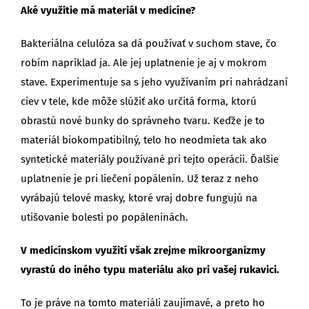
Aké využitie má materiál v medicíne?
Bakteriálna celulóza sa dá používať v suchom stave, čo
robím napríklad ja. Ale jej uplatnenie je aj v mokrom
stave. Experimentuje sa s jeho využívaním pri nahrádzaní
ciev v tele, kde môže slúžiť ako určitá forma, ktorú
obrastú nové bunky do správneho tvaru. Keďže je to
materiál biokompatibilný, telo ho neodmieta tak ako
syntetické materiály používané pri tejto operácii. Ďalšie
uplatnenie je pri liečení popálenín. Už teraz z neho
vyrábajú telové masky, ktoré vraj dobre fungujú na
utišovanie bolesti po popáleninách.
V medicínskom využití však zrejme mikroorganizmy
vyrastú do iného typu materiálu ako pri vašej rukavici.
To je práve na tomto materiáli zaujímavé, a preto ho