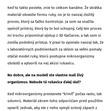
Keď to takto poviete, znie to celkom banálne. Že skrátka
materiál obrastie formu ruky, no je to naozaj zložitý
proces, ktorý sa ťažko kontroluje. Ja som sa snažila
vyvinúť prístroj, ktorý by to bol schopný. Celý ten proces
mi trochu pripomínal výstup z 3D tlačiarne, a tak som si
zvolila podobný prístup. V praxi to vyzeralo naozaj tak, že
v laboratórnych podmienkach za sklom sa veľmi pomaly
otáčal model ruky, ktorú postupne mikroorganizmy
obrástli a vytvorili na nej akúsi rukavicu.
No dobre, ale na modeli ste vlastne mali živý
organizmus. Nebude tá rukavica ďalej rásť?
Keď mikroorganizmy prestanete "kŕmiť” počas rastu, tak
odumrú. Materiál okrem toho odporúčam pred použitím
vyvariť. Jednak, aby ste z neho vymyli octový zápach z