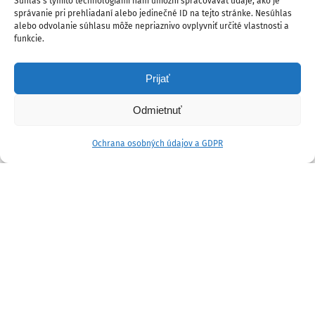
Súhlas s týmito technológiami nám umožní spracovávať údaje, ako je
správanie pri prehliadaní alebo jedinečné ID na tejto stránke. Nesúhlas
alebo odvolanie súhlasu môže nepriaznivo ovplyvniť určité vlastnosti a
funkcie.
Prijať
Odmietnuť
Ochrana osobných údajov a GDPR