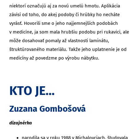
niektorí označujú aj za novú umelú hmotu. Aplikácia
závisí od toho, do akej podoby či hrúbky ho necháte
vyrásť. Hovorili sme o jeho najjemnejších podobách
v medicíne, ja som mala hrubšiu podobu pri rukavici, ale
môže dosahovať pomaly až vlastnosti laminátu,
štruktúrovaného materiálu. Takže jeho uplatnenie je od
medicíny až povedzme po výrobu nábytku.
KTO JE…
Zuzana Gombošová
dizajnérka
narodila sa v roku 1988 v Michalov­ciach, študovala