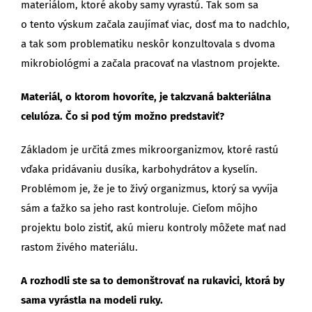
materiálom, ktoré akoby samy vyrastú. Tak som sa
o tento výskum začala zaujímať viac, dosť ma to nadchlo,
a tak som problematiku neskôr konzultovala s dvoma
mikrobiológmi a začala pracovať na vlastnom projekte.
Materiál, o ktorom hovoríte, je takzvaná bakteriálna
celulóza. Čo si pod tým možno predstaviť?
Základom je určitá zmes mikroorganizmov, ktoré rastú
vďaka pridávaniu dusíka, karbohydrátov a kyselín.
Problémom je, že je to živý organizmus, ktorý sa vyvíja
sám a ťažko sa jeho rast kontroluje. Cieľom môjho
projektu bolo zistiť, akú mieru kontroly môžete mať nad
rastom živého materiálu.
A rozhodli ste sa to demonštrovať na rukavici, ktorá by
sama vyrástla na modeli ruky.