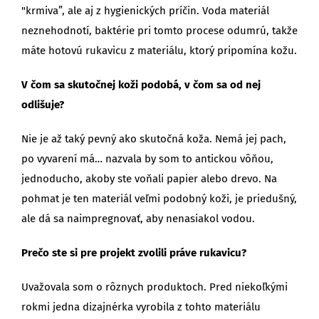
"krmiva”, ale aj z hygienických príčin. Voda materiál
neznehodnotí, baktérie pri tomto procese odumrú, takže
máte hotovú rukavicu z materiálu, ktorý pripomína kožu.
V čom sa skutočnej koži podobá, v čom sa od nej
odlišuje?
Nie je až taký pevný ako skutočná koža. Nemá jej pach,
po vyvarení má… nazvala by som to antickou vôňou,
jednoducho, akoby ste voňali papier alebo drevo. Na
pohmat je ten materiál veľmi podobný koži, je priedušný,
ale dá sa naimpregnovať, aby nenasiakol vodou.
Prečo ste si pre projekt zvolili práve rukavicu?
Uvažovala som o rôznych produktoch. Pred niekoľkými
rokmi jedna dizajnérka vyrobila z tohto materiálu