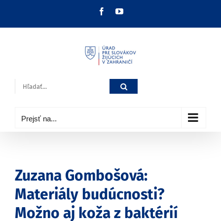
Skip
Facebook
YouTube
to
content
Hľadať:
Prejsť na...
Zuzana Gombošová:
Materiály budúcnosti?
Možno aj koža z baktérií