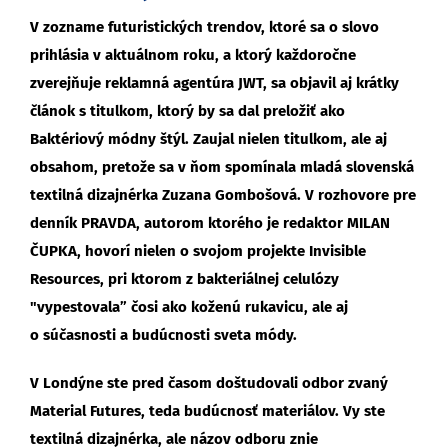
V zozname futuristických trendov, ktoré sa o slovo
prihlásia v aktuálnom roku, a ktorý každoročne
zverejňuje reklamná agentúra JWT, sa objavil aj krátky
článok s titulkom, ktorý by sa dal preložiť ako
Baktériový módny štýl. Zaujal nielen titulkom, ale aj
obsahom, pretože sa v ňom spomínala mladá slovenská
textilná dizajnérka Zuzana Gombošová. V rozhovore pre
denník PRAVDA, autorom ktorého je redaktor MILAN
ČUPKA, hovorí nielen o svojom projekte Invisible
Resources, pri ktorom z bakteriálnej celulózy
"vypestovala” čosi ako koženú rukavicu, ale aj
o súčasnosti a budúcnosti sveta módy.
V Londýne ste pred časom doštudovali odbor zvaný
Material Futures, teda budúcnosť materiálov. Vy ste
textilná dizajnérka, ale názov odboru znie