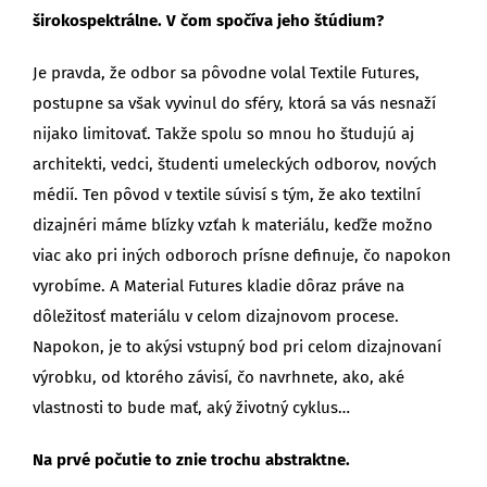
širokospektrálne. V čom spočíva jeho štúdium?
Je pravda, že odbor sa pôvodne volal Textile Futures,
postupne sa však vyvinul do sféry, ktorá sa vás nesnaží
nijako limitovať. Takže spolu so mnou ho študujú aj
architekti, vedci, študenti umeleckých odborov, nových
médií. Ten pôvod v textile súvisí s tým, že ako textilní
dizajnéri máme blízky vzťah k materiálu, keďže možno
viac ako pri iných odboroch prísne definuje, čo napokon
vyrobíme. A Material Futures kladie dôraz práve na
dôležitosť materiálu v celom dizajnovom procese.
Napokon, je to akýsi vstupný bod pri celom dizajnovaní
výrobku, od ktorého závisí, čo navrhnete, ako, aké
vlastnosti to bude mať, aký životný cyklus…
Na prvé počutie to znie trochu abstraktne.