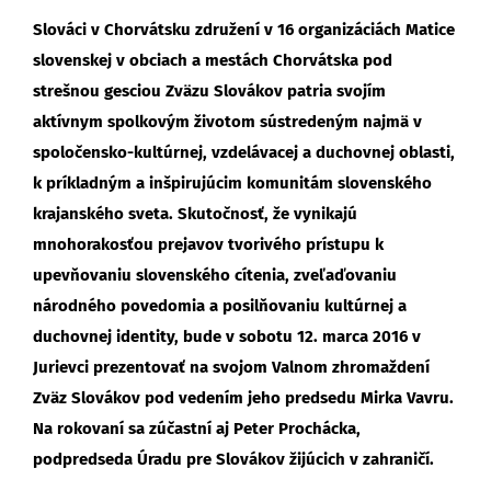
Slováci v Chorvátsku združení v 16 organizáciách Matice
slovenskej v obciach a mestách Chorvátska pod
strešnou gesciou Zväzu Slovákov patria svojím
aktívnym spolkovým životom sústredeným najmä v
spoločensko-kultúrnej, vzdelávacej a duchovnej oblasti,
k príkladným a inšpirujúcim komunitám slovenského
krajanského sveta. Skutočnosť, že vynikajú
mnohorakosťou prejavov tvorivého prístupu k
upevňovaniu slovenského cítenia, zveľaďovaniu
národného povedomia a posilňovaniu kultúrnej a
duchovnej identity, bude v sobotu 12. marca 2016 v
Jurievci prezentovať na svojom Valnom zhromaždení
Zväz Slovákov pod vedením jeho predsedu Mirka Vavru.
Na rokovaní sa zúčastní aj Peter Prochácka,
podpredseda Úradu pre Slovákov žijúcich v zahraničí.