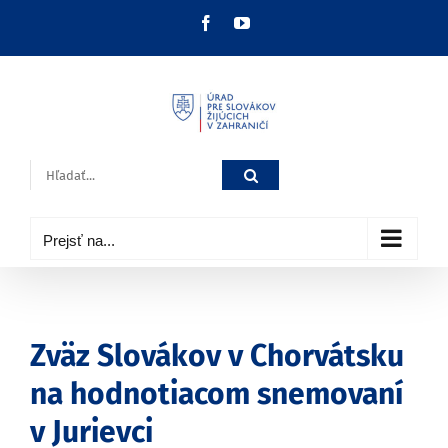
Skip
Facebook
YouTube
to
content
Hľadať:
Prejsť na...
Zväz Slovákov v Chorvátsku
na hodnotiacom snemovaní
v Jurievci