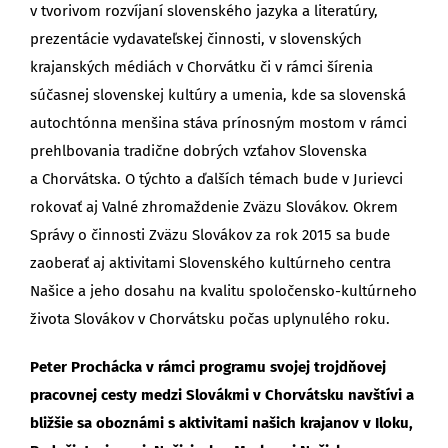
v tvorivom rozvíjaní slovenského jazyka a literatúry,
prezentácie vydavateľskej činnosti, v slovenských
krajanských médiách v Chorvátku či v rámci šírenia
súčasnej slovenskej kultúry a umenia, kde sa slovenská
autochtónna menšina stáva prínosným mostom v rámci
prehlbovania tradične dobrých vzťahov Slovenska
a Chorvátska. O týchto a ďalších témach bude v Jurievci
rokovať aj Valné zhromaždenie Zväzu Slovákov. Okrem
Správy o činnosti Zväzu Slovákov za rok 2015 sa bude
zaoberať aj aktivitami Slovenského kultúrneho centra
Našice a jeho dosahu na kvalitu spoločensko-kultúrneho
života Slovákov v Chorvátsku počas uplynulého roku.
Peter Prochácka v rámci programu svojej trojdňovej
pracovnej cesty medzi Slovákmi v Chorvátsku navštívi a
bližšie sa oboznámi s aktivitami našich krajanov v Iloku,