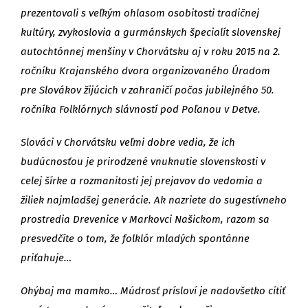
prezentovali s veľkým ohlasom osobitosti tradičnej
kultúry, zvykoslovia a gurmánskych špecialít slovenskej
autochtónnej menšiny v Chorvátsku aj v roku 2015 na 2.
ročníku Krajanského dvora organizovaného Úradom
pre Slovákov žijúcich v zahraničí počas jubilejného 50.
ročníka Folklórnych slávností pod Poľanou v Detve.
Slováci v Chorvátsku veľmi dobre vedia, že ich
budúcnosťou je prirodzené vnuknutie slovenskosti v
celej šírke a rozmanitosti jej prejavov do vedomia a
žiliek najmladšej generácie. Ak nazriete do sugestívneho
prostredia Drevenice v Markovci Našickom, razom sa
presvedčíte o tom, že folklór mladých spontánne
priťahuje…
Ohýbaj ma mamko… Múdrosť prísloví je nadovšetko cítiť