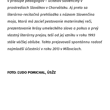
v prístupe pedagógov – učiteľov slovenčiny v
prostrediach Slovákov v Chorvátsku. Aj preto sa
literárno-recitačná prehliadka s názvom Slovenčina
moja, ktorá má zacieľ pestovanie materinskej reči,
prezentovanie krásy umeleckého slova a pokus o prvý
vlastný literárny prejav, teší od jej vzniku v roku 1993
stále väčšej obľube. Takto prejavovali spontánnu radosť
najmladší účastníci v roku 2013 v Míľovciach.
FOTO: ĽUDO POMICHAL, ÚSŽZ