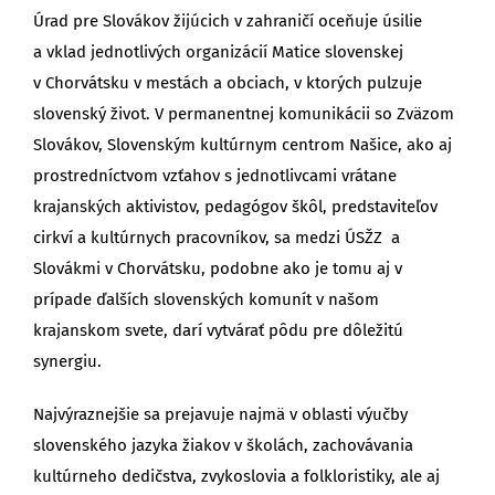
Úrad pre Slovákov žijúcich v zahraničí oceňuje úsilie
a vklad jednotlivých organizácií Matice slovenskej
v Chorvátsku v mestách a obciach, v ktorých pulzuje
slovenský život. V permanentnej komunikácii so Zväzom
Slovákov, Slovenským kultúrnym centrom Našice, ako aj
prostredníctvom vzťahov s jednotlivcami vrátane
krajanských aktivistov, pedagógov škôl, predstaviteľov
cirkví a kultúrnych pracovníkov, sa medzi ÚSŽZ a
Slovákmi v Chorvátsku, podobne ako je tomu aj v
prípade ďalších slovenských komunít v našom
krajanskom svete, darí vytvárať pôdu pre dôležitú
synergiu.
Najvýraznejšie sa prejavuje najmä v oblasti výučby
slovenského jazyka žiakov v školách, zachovávania
kultúrneho dedičstva, zvykoslovia a folkloristiky, ale aj