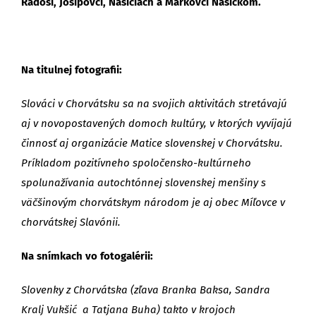
Radoši, Josipovci, Našiciach a Markovci Našickom.
Na titulnej fotografii:
Slováci v Chorvátsku sa na svojich aktivitách stretávajú
aj v novopostavených domoch kultúry, v ktorých vyvíjajú
činnosť aj organizácie Matice slovenskej v Chorvátsku.
Príkladom pozitívneho spoločensko-kultúrneho
spolunažívania autochtónnej slovenskej menšiny s
väčšinovým chorvátskym národom je aj obec Míľovce v
chorvátskej Slavónii.
Na snímkach vo fotogalérii:
Slovenky z Chorvátska (zľava Branka Baksa, Sandra
Kralj Vukšić a Tatjana Buha) takto v krojoch