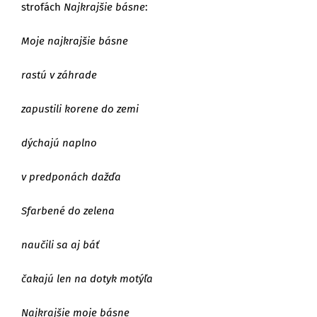
strofách
Najkrajšie básne
:
Moje najkrajšie básne
rastú v záhrade
zapustili korene do zemi
dýchajú naplno
v predponách dažďa
Sfarbené do zelena
naučili sa aj báť
čakajú len na dotyk motýľa
Najkrajšie moje básne