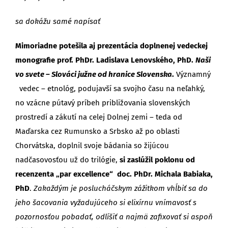
sa dokážu samé napísať
Mimoriadne potešila aj prezentácia doplnenej vedeckej
monografie prof. PhDr. Ladislava Lenovského, PhD.
Naši
vo svete – Slováci južne od hranice Slovenska
.
Významný
vedec – etnológ, podujavší sa svojho času na neľahký,
no vzácne pútavý príbeh približovania slovenských
prostredí a zákutí na celej Dolnej zemi – teda od
Maďarska cez Rumunsko a Srbsko až po oblasti
Chorvátska, doplnil svoje bádania so žijúcou
nadčasovosťou už do trilógie,
si zaslúžil
poklonu od
recenzenta „par excellence“ doc. PhDr. Michala Babiaka,
PhD
.
Zakaždým je poslucháčskym zážitkom vhĺbiť sa do
jeho šacovania vyžadujúceho si elixírnu vnímavosť s
pozornosťou pobadať, odlíšiť a najmä zafixovať si aspoň