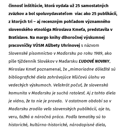
činnosť inštitúcie, ktorá vydala už 25 samostatných
zväzkov a bol spoluvydavateľom viac ako 25 publikácií,
z ktorých tri – aj recenzným pohľadom významného
slovenského etnológa Miroslava Kmeťa, predstavila v
Bratislave.
Na margo knihy dlhoročnej výskumnej
pracovníčky VÚSM Alžbety Uhrinovej
s názvom
Slovenské písomníctvo v Maďarsku po roku 1989
, ako
píše týždenník Slovákov v Maďarsku
ĽUDOVÉ NOVINY
,
Miroslav Kmeť poznamenal, že
„mimoriadne dôležité sú
bibliografické diela zohrávajúce kľúčovú úlohu vo
vedeckých výskumoch. Veľakrát počuť, že slovenská
komunita v Maďarsku je suchá ratolesť. Aj z tohto diela
je vidno, že to nie je pravda. V ostatnom období sa v
Maďarsku zrodilo veľa slovenských publikácií, aje to,
veru, ťažká a náročná práca. Podľa tematiky sú to
historické, kultúrno-historické, národopisné diela,