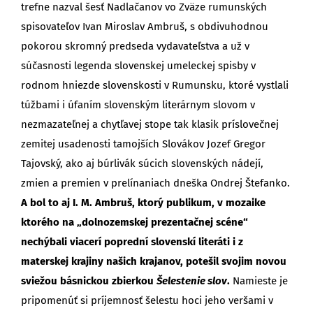
trefne nazval šesť Nadlačanov vo Zväze rumunských
spisovateľov Ivan Miroslav Ambruš, s obdivuhodnou
pokorou skromný predseda vydavateľstva a už v
súčasnosti legenda slovenskej umeleckej spisby v
rodnom hniezde slovenskosti v Rumunsku, ktoré vystlali
túžbami i úfaním slovenským literárnym slovom v
nezmazateľnej a chytľavej stope tak klasik príslovečnej
zemitej usadenosti tamojších Slovákov Jozef Gregor
Tajovský, ako aj búrlivák súcich slovenských nádejí,
zmien a premien v prelínaniach dneška Ondrej Štefanko.
A bol to aj I. M. Ambruš, ktorý publikum, v mozaike
ktorého na „dolnozemskej prezentačnej scéne“
nechýbali viacerí poprední slovenskí literáti i z
materskej krajiny našich krajanov, potešil svojim novou
sviežou básnickou zbierkou
Šelestenie slov
.
Namieste je
pripomenúť si príjemnosť šelestu hoci jeho veršami v