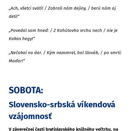
„Ach, všetci svätí! / Zobrali nám dejiny, / berú nám aj
deti!“
„Povedal som hneď: / Z Kohútovho vrchu nech / nie je
Kakas hegy!“
„Nečakal na dar. / Kým nezomrel, bol Slovák, / po smrti:
Maďar!“
SOBOTA:
Slovensko-srbská víkendová
vzájomnosť
V záverečnej časti bratislavského knižného veľtrhu, na