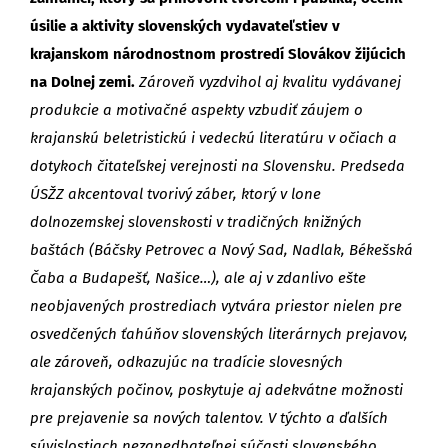
úsilie a aktivity slovenských vydavateľstiev v
krajanskom národnostnom prostredí Slovákov žijúcich
na Dolnej zemi.
Zároveň vyzdvihol aj kvalitu vydávanej
produkcie a motivačné aspekty vzbudiť záujem o
krajanskú beletristickú i vedeckú literatúru v očiach a
dotykoch čitateľskej verejnosti na Slovensku. Predseda
ÚSŽZ akcentoval tvorivý záber, ktorý v lone
dolnozemskej slovenskosti v tradičných knižných
baštách (Báčsky Petrovec a Nový Sad, Nadlak, Békešská
Čaba a Budapešť, Našice…), ale aj v zdanlivo ešte
neobjavených prostrediach vytvára priestor nielen pre
osvedčených ťahúňov slovenských literárnych prejavov,
ale zároveň, odkazujúc na tradície slovesných
krajanských počinov, poskytuje aj adekvátne možnosti
pre prejavenie sa nových talentov. V týchto a ďalších
súvislostiach nezanedbateľnej súčasti slovenského