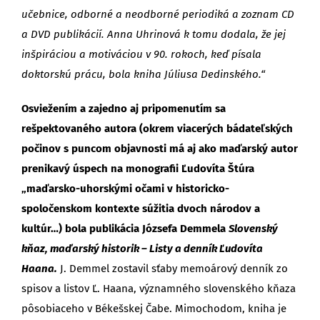
učebnice, odborné a neodborné periodiká a zoznam CD
a DVD publikácií. Anna Uhrinová k tomu dodala, že jej
inšpiráciou a motiváciou v 90. rokoch, keď písala
doktorskú prácu, bola kniha Júliusa Dedinského.“
Osviežením a zajedno aj pripomenutím sa
rešpektovaného autora (okrem viacerých bádateľských
počinov s puncom objavnosti má aj ako maďarský autor
prenikavý úspech na monografii Ľudovíta Štúra
„maďarsko-uhorskými očami v historicko-
spoločenskom kontexte súžitia dvoch národov a
kultúr…) bola publikácia Józsefa Demmela
Slovenský
kňaz, maďarský historik – Listy a denník Ľudovíta
Haana.
J. Demmel zostavil sťaby memoárový denník zo
spisov a listov Ľ. Haana, významného slovenského kňaza
pôsobiaceho v Békešskej Čabe. Mimochodom, kniha je