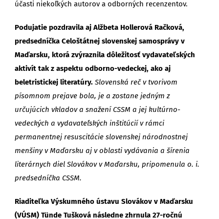
účasti niekoľkých autorov a odborných recenzentov.
Podujatie pozdravila aj Alžbeta Hollerová Račková,
predsedníčka Celoštátnej slovenskej samosprávy v
Maďarsku, ktorá zvýraznila dôležitosť vydavateľských
aktivít tak z aspektu odborno-vedeckej, ako aj
beletristickej literatúry.
Slovenská reč v tvorivom
písomnom prejave bola, je a zostane jedným z
určujúcich vkladov a snažení CSSM a jej kultúrno-
vedeckých a vydavateľských inštitúcií v rámci
permanentnej resuscitácie slovenskej národnostnej
menšiny v Maďarsku aj v oblasti vydávania a šírenia
literárnych diel Slovákov v Maďarsku, pripomenula o. i.
predsedníčka CSSM.
Riaditeľka Výskumného ústavu Slovákov v Maďarsku
(VÚSM) Tünde Tušková následne zhrnula 27-ročnú