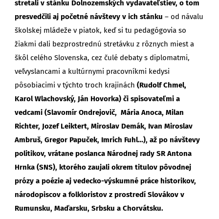
stretali v stánku Dolnozemských vydavateľstiev, o tom
presvedčili aj početné návštevy v ich stánku
– od návalu
školskej mládeže v piatok, keď si tu pedagógovia so
žiakmi dali bezprostrednú stretávku z rôznych miest a
škôl celého Slovenska, cez čulé debaty s diplomatmi,
veľvyslancami a kultúrnymi pracovníkmi kedysi
pôsobiacimi v týchto troch krajinách
(Rudolf Chmel,
Karol Wlachovský, Ján Hovorka) či spisovateľmi a
vedcami (Slavomír Ondrejovič, Mária Anoca, Milan
Richter, Jozef Leiktert, Miroslav Demák, Ivan Miroslav
Ambruš, Gregor Papuček, Imrich Fuhl…), až po návštevy
politikov, vrátane poslanca Národnej rady SR Antona
Hrnka (SNS), ktorého zaujali okrem titulov pôvodnej
prózy a poézie aj vedecko-výskumné práce historikov,
národopiscov a folkloristov z prostredí Slovákov v
Rumunsku, Maďarsku, Srbsku a Chorvátsku.