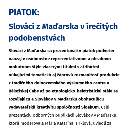
PIATOK:
Slováci z Maďarska v írečitých
podobenstvách
Slováci z Maďarska sa prezentovali v piatok podvečer
naozaj v osobnostne reprezentatívnom a obsahovo
mohutnom štýle viacerými titulmi s atribútmi
núkajúcimi tematickú aj žánrovú rozmanitosť produkcie
z tradičného dolnozemského výskumného centra v
Békešskej Čabe až po etnologicko-beletristickú stále sa
rozvíjajúcu a Slovákov v Maďarsku obohacujúcu
vydavateľskú kreativitu spoločnosti SloakUm.
Celú
prezentáciu odborných publikácií Slovákov v Maďarsku,
ktorú moderovala Mária Katarína Hrkľová, uviedli za