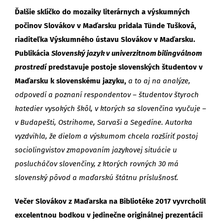
Ďalšie sklíčko do mozaiky literárnych a výskumných
počinov Slovákov v Maďarsku pridala Tünde Tušková,
riaditeľka Výskumného ústavu Slovákov v Maďarsku.
Publikácia
Slovenský jazyk v univerzitnom bilingválnom
prostredí
predstavuje postoje slovenských študentov v
Maďarsku k slovenskému jazyku,
a to aj na analýze,
odpovedí a poznaní respondentov – študentov štyroch
katedier vysokých škôl, v ktorých sa slovenčina vyučuje –
v Budapešti, Ostrihome, Sarvaši a Segedíne. Autorka
vyzdvihla, že dielom a výskumom chcela rozšíriť postoj
sociolingvistov zmapovaním jazykovej situácie u
poslucháčov slovenčiny, z ktorých rovných 30 má
slovenský pôvod a maďarskú štátnu príslušnosť.
Večer Slovákov z Maďarska na Bibliotéke 2017 vyvrcholil
excelentnou bodkou v jedinečne originálnej prezentácii