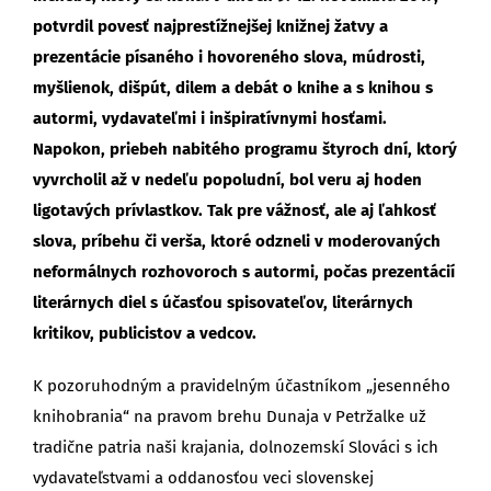
potvrdil povesť najprestížnejšej knižnej žatvy a
prezentácie písaného i hovoreného slova, múdrosti,
myšlienok, dišpút, dilem a debát o knihe a s knihou s
autormi, vydavateľmi i inšpiratívnymi hosťami.
Napokon, priebeh nabitého programu štyroch dní, ktorý
vyvrcholil až v nedeľu popoludní, bol veru aj hoden
ligotavých prívlastkov. Tak pre vážnosť, ale aj ľahkosť
slova, príbehu či verša, ktoré odzneli v moderovaných
neformálnych rozhovoroch s autormi, počas prezentácií
literárnych diel s účasťou spisovateľov, literárnych
kritikov, publicistov a vedcov.
K pozoruhodným a pravidelným účastníkom „jesenného
knihobrania“ na pravom brehu Dunaja v Petržalke už
tradične patria naši krajania, dolnozemskí Slováci s ich
vydavateľstvami a oddanosťou veci slovenskej