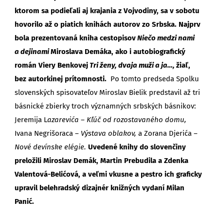
ktorom sa podieľali aj krajania z Vojvodiny, sa v sobotu
hovorilo až o piatich knihách autorov zo Srbska.
Najprv
bola prezentovaná kniha cestopisov
Niečo medzi nami
a dejinami
Miroslava Demáka, ako i autobiografický
román Viery Benkovej
Tri ženy, dvaja muži a ja…,
žiaľ,
bez autorkinej prítomnosti.
Po tomto predseda Spolku
slovenských spisovateľov Miroslav Bielik predstavil až tri
básnické zbierky troch významných srbských básnikov:
Jeremija L
azarevića – Kľúč od rozostavaného domu,
Ivana Negrišoraca
– Výstava oblakov,
a Zorana Djerića
–
Nové devínske elégie.
Uvedené knihy do slovenčiny
preložili Miroslav Demák, Martin Prebudila a Zdenka
Valentová-Belićová, a veľmi vkusne a pestro ich graficky
upravil belehradský dizajnér knižných vydaní Milan
Panić.