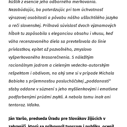
kúštik z esencie jeho odborného merkovania.
Nezabúdajúc, ba potvrdzujúc pri tom úchvatnosť
výrazovej osobitosti a pôvabu nášho ušľachtilého jazyka
a reči slovenskej. Priľnavá súvislosť dvoch významových
hĺbok tu zapôsobila s eleganciou obsahu i vkusu, keď
váha recenzovaného diela sa prevteľovala do línie
prívlastkov, epitet až pozvoľného, zmyslovo
vyšperkovaného krasorečnenia. S náležitým
racionálnym jadrom a cieleným vedecko-autorským
rešpektom i obdivom, na aký sme si v prípade Michala
Babiaka s príjemnosťou poslucháčskej „poddanosti“
sťaby oddane v súznení s jeho myšlienkovými i emotívne
podfarbenými prúdmi zvykli. A nebolo tomu inak ani
tentoraz. Vďaka.
Ján Varšo, predseda Úradu pre Slovákov žijúcich v
zahraničí, ktorý sa prihovoril tvorcom i publiku, ocenil