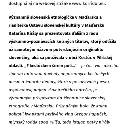
dostupná aj na webovej stránke www.korridor.eu.
Významná slovenská etnologička v Maďarsku a
riaditeľka Ústavu slovenskej kultúry v Maďarsku
Katarína Király sa prezentovala ďalším z radu
výskumno-poznávacích knižných titulov, ktorý odlíšila
už samotným názvom potvrdzujúcim originalitu
slovenčiny, aká sa používala v obci Kestúc v Pilíšskej
oblasti. „F kestúckem šírem poli…“
–
je čosi viac ako iba
zbierka autorkou dovtedy nepoznaných kestúckych
piesní a koloritu dediny, ktorá v posolstvách piesní,
uspávaniek, najmä však írečitého nárečia, je
významným príspevkom do klenotnice slovenskej
etnografie v Maďarsku. Príznačným bolo, že knihu
pokrstil kvapkami perlivého vína Gregor Papuček,
mlynský rodák spod Pilíšu, teda krajan Katky Király.