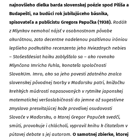
najnovšieho dielka barda slovenskej poézie spod Pilíša a
Budapešti, na budúci rok jubilujúceho básnika,
spisovateľa a publicistu Gregora Papučka (1938).
Rodák
z Mlynkov nemohol nájsť v osobnostnom pôvabe
akurátnou, zato decentne nadelenou pozitívnou iróniou
lepšieho podkutého recenzenta jeho Hviezdnych nebies
– Stošesťdesiat haiku zablyšťalo sa – ako rovnako
Mlynčana Imricha Fuhla, konateľa spoločnosti
SlovakUm. Imro, ako sa jeho povesti zdatného znalca
slovenskej pôvodnej tvorby v Maďarsku patrí, knižočku
krehkých múdrostí napasovaných v rytmike japonskej
matematickej veršoslabičnosti do jemne až sugestívne
zmyslovo presvitajúcej kože pravdivej osudovosti
Slovače v Maďarsku, o ktorej Gregor Papuček svedčí,
smúti, provokuje i chlácholí, vypravil knihu k čitateľom v
pútavej debate s jej autorom.
O samotnej zbierke, ktorej