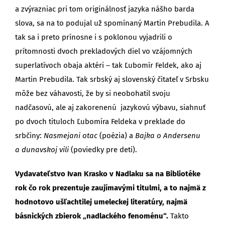
a zvýrazniac pri tom originálnosť jazyka nášho barda
slova, sa na to podujal už spomínaný Martin Prebudila. A
tak sa i preto prínosne i s poklonou vyjadrili o
prítomnosti dvoch prekladových diel vo vzájomných
superlatívoch obaja aktéri – tak Ľubomír Feldek, ako aj
Martin Prebudila. Tak srbský aj slovenský čitateľ v Srbsku
môže bez váhavosti, že by si neobohatil svoju
nadčasovú, ale aj zakorenenú jazykovú výbavu, siahnuť
po dvoch tituloch Ľubomíra Feldeka v preklade do
srbčiny:
Nasmejani otac
(poézia) a
Bajka o Andersenu
a dunavskoj vili
(poviedky pre deti).
Vydavateľstvo Ivan Krasko v Nadlaku sa na Bibliotéke
rok čo rok prezentuje zaujímavými titulmi, a to najmä z
hodnotovo ušľachtilej umeleckej literatúry, najmä
básnických zbierok „nadlackého fenoménu“.
Takto