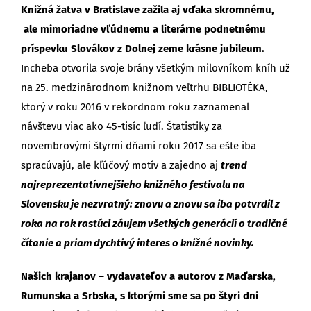
Knižná žatva v Bratislave zažila aj vďaka skromnému,
ale mimoriadne vľúdnemu a literárne podnetnému
príspevku Slovákov z Dolnej zeme krásne jubileum.
Incheba otvorila svoje brány všetkým milovníkom kníh už
na 25. medzinárodnom knižnom veľtrhu BIBLIOTÉKA,
ktorý v roku 2016 v rekordnom roku zaznamenal
návštevu viac ako 45-tisíc ľudí. Štatistiky za
novembrovými štyrmi dňami roku 2017 sa ešte iba
spracúvajú, ale kľúčový motív a zajedno aj
trend
najreprezentatívnejšieho knižného festivalu na
Slovensku je nezvratný: znovu a znovu sa iba potvrdil z
roka na rok rastúci záujem všetkých generácií o tradičné
čítanie a priam dychtivý interes o knižné novinky.
Našich krajanov – vydavateľov a autorov z Maďarska,
Rumunska a Srbska, s ktorými sme sa po štyri dni