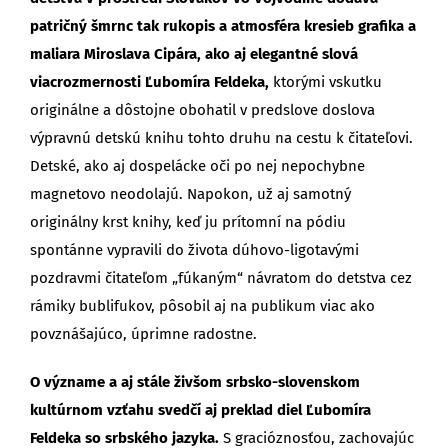
patričný šmrnc tak rukopis a atmosféra kresieb grafika a
maliara Miroslava Cipára, ako aj elegantné slová
viacrozmernosti Ľubomíra Feldeka,
ktorými vskutku
originálne a dôstojne obohatil v predslove doslova
výpravnú detskú knihu tohto druhu na cestu k čitateľovi.
Detské, ako aj dospelácke oči po nej nepochybne
magnetovo neodolajú. Napokon, už aj samotný
originálny krst knihy, keď ju prítomní na pódiu
spontánne vypravili do života dúhovo-ligotavými
pozdravmi čitateľom „fúkaným“ návratom do detstva cez
rámiky bublifukov, pôsobil aj na publikum viac ako
povznášajúco, úprimne radostne.
O význame a aj stále živšom srbsko-slovenskom
kultúrnom vzťahu svedčí aj preklad diel Ľubomíra
Feldeka so srbského jazyka.
S gracióznosťou, zachovajúc