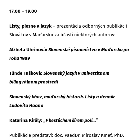
17.00 – 19.00
Listy, piesne a jazyk
– prezentácia odborných publikácií
Slovákov v Maďarsku za účasti niektorých autorov:
Alžbeta Uhrinová:
Slovenské písomníctvo v Maďarsku po
roku 1989
Tünde Tušková:
Slovenský jazyk v univerzitnom
bilingválnom prostredí
Slovenský kňaz, maďarský historik. Listy a denník
Ľudovíta Haana
Katarína Király: „
F kestúckem šírem poli…”
Publikácie predstaví: doc. PaedDr. Miroslav Kmeť, PhD.