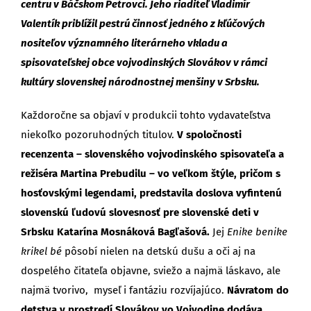
centru v Báčskom Petrovci. Jeho riaditeľ Vladimír
Valentík priblížil pestrú činnosť jedného z kľúčových
nositeľov významného literárneho vkladu a
spisovateľskej obce vojvodinských Slovákov v rámci
kultúry slovenskej národnostnej menšiny v Srbsku.
Každoročne sa objaví v produkcii tohto vydavateľstva
niekoľko pozoruhodných titulov.
V spoločnosti
recenzenta – slovenského vojvodinského spisovateľa a
režiséra Martina Prebudilu – vo veľkom štýle, pričom s
hosťovskými legendami, predstavila doslova vyfintenú
slovenskú ľudovú slovesnosť pre slovenské deti v
Srbsku Katarína Mosnáková Bagľašová.
Jej
Enike benike
krikel bé
pôsobí nielen na detskú dušu a oči aj na
dospelého čitateľa objavne, sviežo a najmä láskavo, ale
najmä tvorivo, myseľ i fantáziu rozvíjajúco.
Návratom do
detstva v prostredí Slovákov vo Vojvodine dodáva