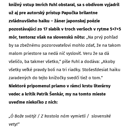
knižný vstup Imrich Fuhl obstaral, sa s obdivom vyjadril
už aj pre autorský prístup Papučka brilantne
zvládnuvšieho haiku – žáner japonskej poézie
pozostávajúci zo 17 slabík v troch veršoch v rytme 5+7+5
mór, tentoraz však na slovenskú nôtu:
„Na prvý pohľad
by sa zbežnému pozorovateľovi mohlo zdať, že na takom
malom priestore sa nedá nič vysloviť. Veru že sa dá
všeličo, ba takmer všetko,“ píše Fuhl a dodáva: „Akoby
všetky veľké pravdy boli na tri riadky. Stošesťdesiat haiku
zaradených do tejto knižočky svedčí tiež o tom.“
Niektoré pripomenul priamo v rámci krstu literárny
vedec a kritik Patrik Šenkár, my na tomto mieste
uveďme niekoľko z nich:
„Ó Bože svätý! / Z kostola nám vymietli / slovenské
vety!“