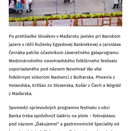
Po prehliadke Slovákov v Maďarsku javisko pri Banskom
jazere v réžii Ruženky Egyedovej Baránekovej a Jaroslava
Černáka patrilo účastníkom záverečného galaprogramu
Medzinárodného novohradského folklórneho festivalu
usporiadaného pod názvom Novohrad Vás víta:
folklórnym súborom Nashenci z Bulharska, Phoenix z
Holandska, Krtíšan zo Slovenska, Košár z Čiech a Nógrád
z Maďarska.
Spomedzi sprievodných programov festivalu v obci
Banka treba vyzdvihnúť Galériu na plote – fotovýstavu
pod názvom „Ďakujeme!“ a gastronomické špeciality od