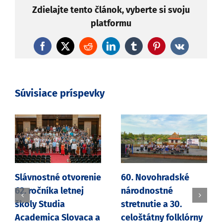
Zdielajte tento článok, vyberte si svoju
platformu
Facebook
X
Reddit
LinkedIn
Tumblr
Pinterest
Vk
Súvisiace príspevky
Slávnostné otvorenie
60. Novohradské
62. ročníka letnej
národnostné
školy Studia
stretnutie a 30.
Academica Slovaca a
celoštátny folklórny