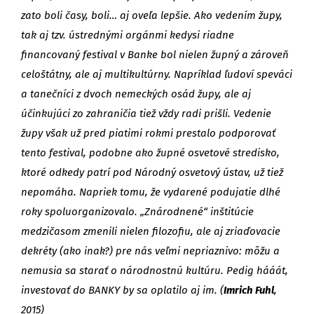
zato boli časy, boli… aj oveľa lepšie. Ako vedením župy,
tak aj tzv. ústrednými orgánmi kedysi riadne
financovaný festival v Banke bol nielen župný a zároveň
celoštátny, ale aj multikultúrny. Napríklad ľudoví speváci
a tanečníci z dvoch nemeckých osád župy, ale aj
účinkujúci zo zahraničia tiež vždy radi prišli. Vedenie
župy však už pred piatimi rokmi prestalo podporovať
tento festival, podobne ako župné osvetové stredisko,
ktoré odkedy patrí pod Národný osvetový ústav, už tiež
nepomáha. Napriek tomu, že vydarené podujatie dlhé
roky spoluorganizovalo. „Znárodnené“ inštitúcie
medzičasom zmenili nielen filozofiu, ale aj zriaďovacie
dekréty (ako inak?) pre nás veľmi nepriaznivo: môžu a
nemusia sa starať o národnostnú kultúru. Pedig hááát,
investovať do BANKY by sa oplatilo aj im. (
Imrich Fuhl
,
2015)