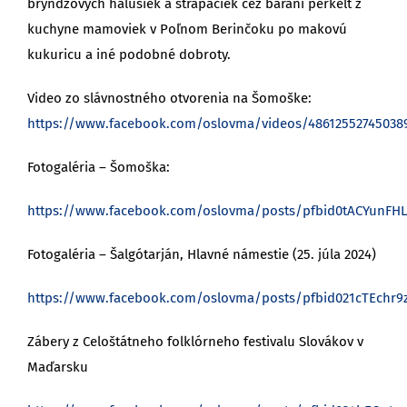
bryndzových halušiek a strapačiek cez baraní perkelt z
kuchyne mamoviek v Poľnom Berinčoku po makovú
kukuricu a iné podobné dobroty.
Video zo slávnostného otvorenia na Šomoške:
https://www.facebook.com/oslovma/videos/48612552745038
Fotogaléria – Šomoška:
https://www.facebook.com/oslovma/posts/pfbid0tACYunFH
Fotogaléria – Šalgótarján, Hlavné námestie (25. júla 2024)
https://www.facebook.com/oslovma/posts/pfbid021cTEchr
Zábery z Celoštátneho folklórneho festivalu Slovákov v
Maďarsku