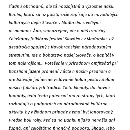
žiadnu obchodnú, ale tú naozajstnú a výsostne našu.
Banku, ktorá sa už polstoročie zapisuje do novodobých
kultúrnych dejín Slovače v Maďarsku s veľkými
písmenami. Áno, samozrejme, ide o náš tradičný
Celoštátny folklórny festival Slovákov v Maďarsku, už
desaťročia spojený s Novohradským národnostným
stretnutím. Ide o bohatstvo našej Slovače, o kapitál v
tom najkrajšom… Potešenie v prírodnom amfiteátri pri
banskom jazere pramení v úcte k našim predkom a
predstavuje jedinečné vzdávanie holdu pestovateľom
našich folklórnych tradícií. Tieto klenoty, duchovné
hodnoty, teda tento potenciál ani zo strany tých, ktorí
rozhodujú o podporách na národnostné kultúrne
aktivity, by v žiadnom prípade nemal byť ignorovaný.
Predsa boli roky, keď sa na Banku nijako nenašla ani
župná, ani celoštátna finančná podpora. Škoda, lebo