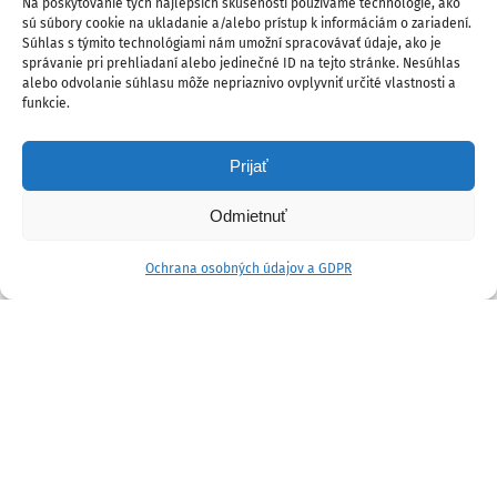
Na poskytovanie tých najlepších skúseností používame technológie, ako
sú súbory cookie na ukladanie a/alebo prístup k informáciám o zariadení.
Súhlas s týmito technológiami nám umožní spracovávať údaje, ako je
správanie pri prehliadaní alebo jedinečné ID na tejto stránke. Nesúhlas
alebo odvolanie súhlasu môže nepriaznivo ovplyvniť určité vlastnosti a
funkcie.
Prijať
Odmietnuť
Ochrana osobných údajov a GDPR