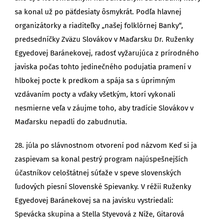
sa konal už po päťdesiaty ôsmykrát. Podľa hlavnej
organizátorky a riaditeľky „našej folklórnej Banky“,
predsedníčky Zväzu Slovákov v Maďarsku Dr. Ruženky
Egyedovej Baránekovej, radosť vyžarujúca z prírodného
javiska počas tohto jedinečného podujatia pramení v
hlbokej pocte k predkom a spája sa s úprimným
vzdávaním pocty a vďaky všetkým, ktorí vykonali
nesmierne veľa v záujme toho, aby tradície Slovákov v
Maďarsku nepadli do zabudnutia.
28. júla po slávnostnom otvorení pod názvom Keď si ja
zaspievam sa konal pestrý program najúspešnejších
účastníkov celoštátnej súťaže v speve slovenských
ľudových piesní Slovenské Spievanky. V réžii Ruženky
Egyedovej Baránekovej sa na javisku vystriedali:
Spevácka skupina a Stella Styevová z Níže, Gitarová