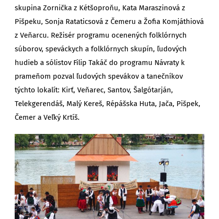
skupina Zornička z Kétšoproňu, Kata Maraszinová z
Pišpeku, Sonja Rataticsová z Čemeru a Žofia Komjáthiová
z Veňarcu. Režisér programu ocenených folklórnych
súborov, speváckych a folklórnych skupín, ľudových
hudieb a sólistov Filip Takáč do programu Návraty k
prameňom pozval ľudových spevákov a tanečníkov
týchto lokalít: Kirť, Veňarec, Santov, Šalgótarján,
Telekgerendáš, Malý Kereš, Répášska Huta, Jača, Pišpek,
Čemer a Veľký Krtíš.