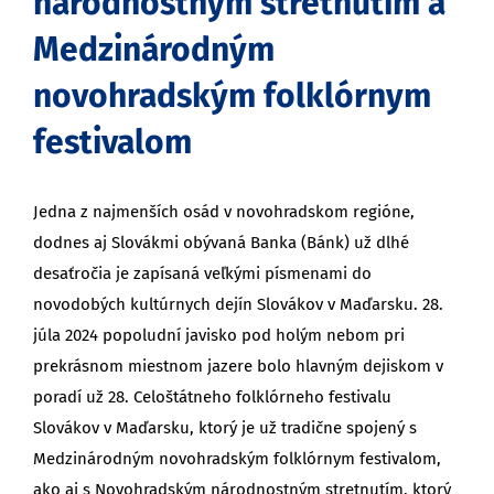
národnostným stretnutím a
Medzinárodným
novohradským folklórnym
festivalom
Jedna z najmenších osád v novohradskom regióne,
dodnes aj Slovákmi obývaná Banka (Bánk) už dlhé
desaťročia je zapísaná veľkými písmenami do
novodobých kultúrnych dejín Slovákov v Maďarsku. 28.
júla 2024 popoludní javisko pod holým nebom pri
prekrásnom miestnom jazere bolo hlavným dejiskom v
poradí už 28. Celoštátneho folklórneho festivalu
Slovákov v Maďarsku, ktorý je už tradične spojený s
Medzinárodným novohradským folklórnym festivalom,
ako aj s Novohradským národnostným stretnutím, ktorý