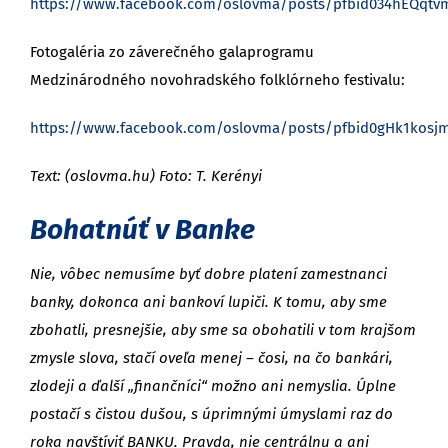
https://www.facebook.com/oslovma/posts/pfbid034hEQqt
Fotogaléria zo záverečného galaprogramu
Medzinárodného novohradského folklórneho festivalu:
https://www.facebook.com/oslovma/posts/pfbid0gHk1ko
Text: (oslovma.hu) Foto: T. Kerényi
Bohatnúť v Banke
Nie, vôbec nemusíme byť dobre platení zamestnanci
banky, dokonca ani bankoví lupiči. K tomu, aby sme
zbohatli, presnejšie, aby sme sa obohatili v tom krajšom
zmysle slova, stačí oveľa menej – čosi, na čo bankári,
zlodeji a ďalší „finančníci“ možno ani nemyslia. Úplne
postačí s čistou dušou, s úprimnými úmyslami raz do
roka navštíviť BANKU. Pravda, nie centrálnu a ani