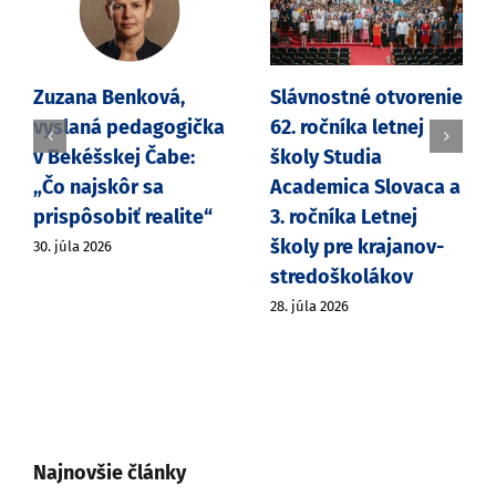
Zuzana Benková,
Slávnostné otvorenie
vyslaná pedagogička
62. ročníka letnej
v Bekéšskej Čabe:
školy Studia
„Čo najskôr sa
Academica Slovaca a
prispôsobiť realite“
3. ročníka Letnej
školy pre krajanov-
30. júla 2026
stredoškolákov
28. júla 2026
Najnovšie články