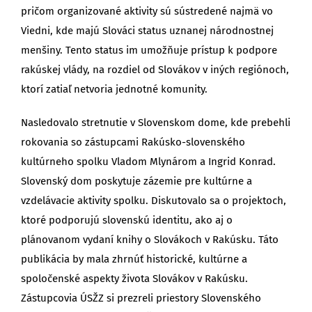
pričom organizované aktivity sú sústredené najmä vo
Viedni, kde majú Slováci status uznanej národnostnej
menšiny. Tento status im umožňuje prístup k podpore
rakúskej vlády, na rozdiel od Slovákov v iných regiónoch,
ktorí zatiaľ netvoria jednotné komunity.
Nasledovalo stretnutie v Slovenskom dome, kde prebehli
rokovania so zástupcami Rakúsko-slovenského
kultúrneho spolku Vladom Mlynárom a Ingrid Konrad.
Slovenský dom poskytuje zázemie pre kultúrne a
vzdelávacie aktivity spolku. Diskutovalo sa o projektoch,
ktoré podporujú slovenskú identitu, ako aj o
plánovanom vydaní knihy o Slovákoch v Rakúsku. Táto
publikácia by mala zhrnúť historické, kultúrne a
spoločenské aspekty života Slovákov v Rakúsku.
Zástupcovia ÚSŽZ si prezreli priestory Slovenského