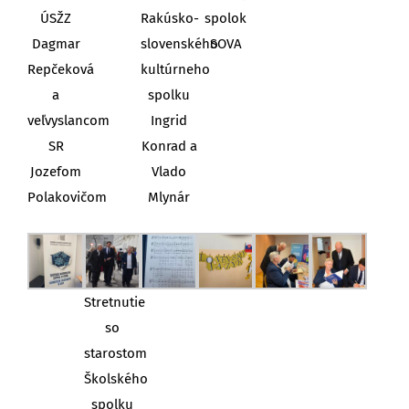
ÚSŽZ
Rakúsko-
spolok
Dagmar
slovenského
SOVA
Repčeková
kultúrneho
a
spolku
veľvyslancom
Ingrid
SR
Konrad a
Jozefom
Vlado
Polakovičom
Mlynár
Stretnutie
so
starostom
Školského
spolku