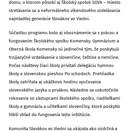
domu, v ktorom pôsobí aj Školský spolok SOVA – miesto
stretávania sa a neformálneho víkendového vzdelávania
najmladšej generácie Slovákov vo Viedni.
Súčasťou programu bolo aj oboznámenie sa s prácou a
fungovaním Školského spolku Komensky. Gymnázium a
Obecná škola Komensky sú jedinečné tým, že poskytujú
trojjazyčné vzdelávanie v slovenčine, češtine a nemčine.
Počas návštevy žiaci školy privítali delegáciu hymnou
školy a slovenskou piesňou Po schodoch. Prehliadka
školy zahŕňala aj ukážkovú hodinu vyučovania
slovenského jazyka u prvákov. Následne sa uskutočnilo
rokovanie so zástupcami školského spolku, riaditeľkami
školy a gymnázia a učiteľkami slovenčiny, ktoré poskytlo
hlbší vhľad do fungovania tejto inštitúcie.
Komunita Slovákov vo Viedni sa ukázala ako súdržná a