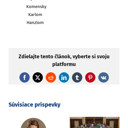
Komensky
Karlom
Hanzlom
Zdielajte tento článok, vyberte si svoju
platformu
Facebook
X
Reddit
LinkedIn
Tumblr
Pinterest
Vk
Súvisiace príspevky