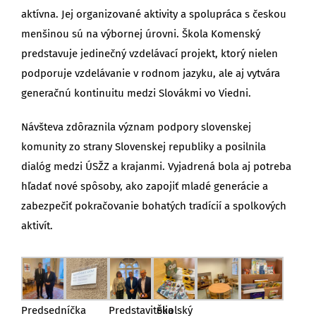
aktívna. Jej organizované aktivity a spolupráca s českou
menšinou sú na výbornej úrovni. Škola Komenský
predstavuje jedinečný vzdelávací projekt, ktorý nielen
podporuje vzdelávanie v rodnom jazyku, ale aj vytvára
generačnú kontinuitu medzi Slovákmi vo Viedni.
Návšteva zdôraznila význam podpory slovenskej
komunity zo strany Slovenskej republiky a posilnila
dialóg medzi ÚSŽZ a krajanmi. Vyjadrená bola aj potreba
hľadať nové spôsoby, ako zapojiť mladé generácie a
zabezpečiť pokračovanie bohatých tradícií a spolkových
aktivít.
Predsedníčka
Predstavitelia
Školský