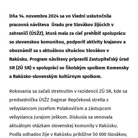
Dňa 14. novembra 2024 sa vo Viedni uskutočnila
pracovná návšteva Úradu pre Slovákov žijúcich v
zahraničí (ÚSŽZ), ktorá mala za cieľ prehĺbiť spoluprácu
so slovenskou komunitou, podporiť aktivity krajanov a
oboznámiť sa s aktuálnou situáciou Slovákov v
Rakúsku. Program návštevy pripravili Zastupiteľský úrad
SR (ZÚ SR) v spolupráci so Školským spolkom Komensky
a Rakúsko-slovenským kultúrnym spolkom.
Rokovania sa začali stretnutím v rezidencii ZÚ SR, kde sa
predsedníčka ÚSŽZ Dagmar Repčeková stretla s
veľvyslancom Jozefom Polakovičom a zástupcom
veľvyslanca Jurajom Ješkom. Diskusia sa venovala
aktuálnym otázkam slovenskej komunity v Rakúsku.
Podľa odhadov žije v Rakúsku približne 50 000 Slovákov,