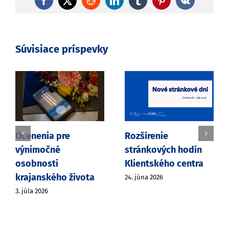
Facebook
X
Reddit
LinkedIn
Tumblr
Pinterest
Vk
Súvisiace príspevky
Ocenenia pre
Rozšírenie
výnimočné
stránkových hodín
osobnosti
Klientského centra
krajanského života
24. júna 2026
3. júla 2026