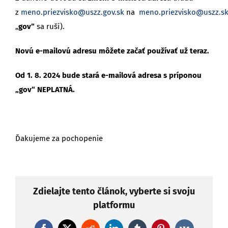
z
meno.priezvisko@uszz.gov.sk
na
meno.priezvisko@uszz.s
„
gov“
sa ruší).
Novú e-mailovú adresu môžete začať používať už teraz.
Od 1. 8. 2024 bude stará e-mailová adresa s príponou
„gov“ NEPLATNÁ.
Ďakujeme za pochopenie
Zdielajte tento článok, vyberte si svoju
platformu