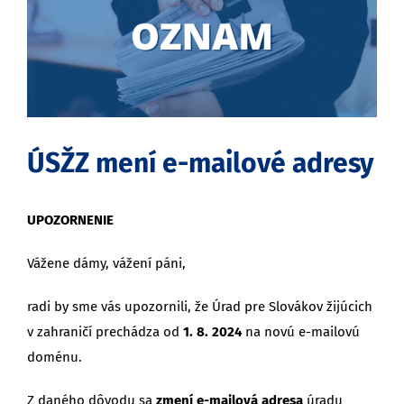
obrázok
ÚSŽZ mení e-mailové adresy
UPOZORNENIE
Vážene dámy, vážení páni,
radi by sme vás upozornili, že Úrad pre Slovákov žijúcich
v zahraničí prechádza od
1. 8. 2024
na novú e-mailovú
doménu.
Z daného dôvodu sa
zmení e-mailová adresa
úradu