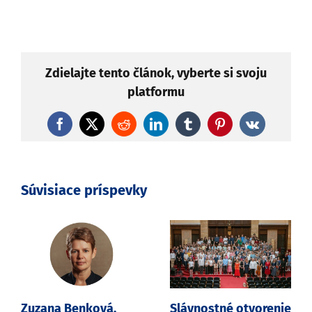
Zdielajte tento článok, vyberte si svoju
platformu
Facebook
X
Reddit
LinkedIn
Tumblr
Pinterest
Vk
Súvisiace príspevky
Zuzana Benková,
Slávnostné otvorenie