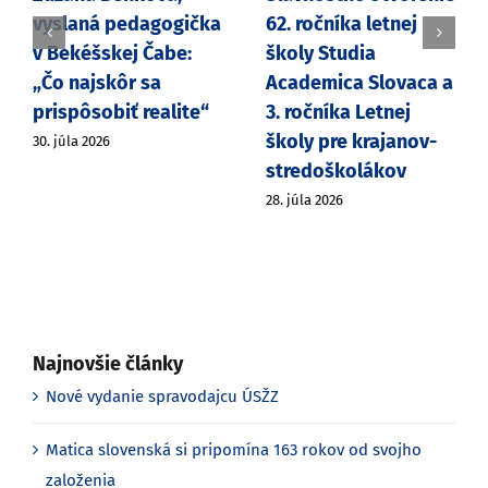
vyslaná pedagogička
62. ročníka letnej
v Bekéšskej Čabe:
školy Studia
„Čo najskôr sa
Academica Slovaca a
prispôsobiť realite“
3. ročníka Letnej
školy pre krajanov-
30. júla 2026
stredoškolákov
28. júla 2026
Najnovšie články
Nové vydanie spravodajcu ÚSŽZ
Matica slovenská si pripomína 163 rokov od svojho
založenia