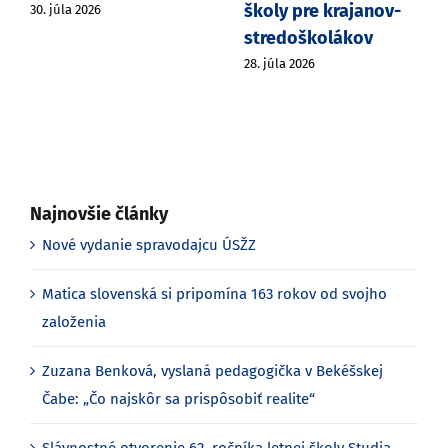
-
Maďarsku
20. júla 2026
28. júla 2026
Najnovšie články
Nové vydanie spravodajcu ÚSŽZ
Matica slovenská si pripomína 163 rokov od svojho
založenia
Zuzana Benková, vyslaná pedagogička v Bekéšskej
Čabe: „Čo najskôr sa prispôsobiť realite“
Slávnostné otvorenie 62. ročníka letnej školy Studia