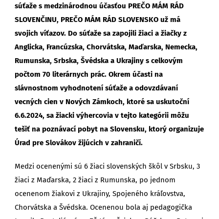
súťaže s medzinárodnou účasťou PREČO MÁM RÁD
SLOVENČINU, PREČO MÁM RÁD SLOVENSKO už má
svojich
víťazov. Do súťaže sa zapojili žiaci a žiačky z
Anglicka, Francúzska, Chorvátska, Maďarska, Nemecka,
Rumunska, Srbska, Švédska a Ukrajiny s celkovým
počtom 70 literárnych prác.
Okrem účasti na
slávnostnom vyhodnotení súťaže a odovzdávaní
vecných cien v Nových Zámkoch, ktoré sa uskutoční
6.6.2024, sa žiacki výhercovia v tejto kategórii môžu
tešiť na poznávací pobyt na Slovensku, ktorý organizuje
Úrad pre Slovákov žijúcich v zahraničí.
Medzi ocenenými sú 6 žiaci slovenských škôl v Srbsku, 3
žiaci z Maďarska, 2 žiaci z Rumunska, po jednom
ocenenom žiakovi z Ukrajiny, Spojeného kráľovstva,
Chorvátska a Švédska. Ocenenou bola aj pedagogička