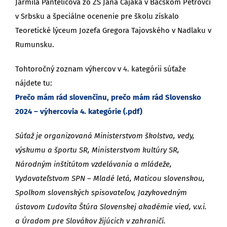
Jarmila Pantelićová zo ZŠ Jána Čajaka v Báčskom Petrovci
v Srbsku a špeciálne ocenenie pre školu získalo
Teoretické lýceum Jozefa Gregora Tajovského v Nadlaku v
Rumunsku.
Tohtoročný zoznam výhercov v 4. kategórii súťaže
nájdete tu:
Prečo mám rád slovenčinu, prečo mám rád Slovensko
2024 – výhercovia 4. kategórie (.pdf)
Súťaž je organizovaná Ministerstvom školstva, vedy,
výskumu a športu SR, Ministerstvom kultúry SR,
Národným inštitútom vzdelávania a mládeže,
Vydavateľstvom SPN – Mladé letá, Maticou slovenskou,
Spolkom slovenských spisovateľov, Jazykovedným
ústavom Ľudovíta Štúra Slovenskej akadémie vied, v.v.i.
a Úradom pre Slovákov žijúcich v zahraničí.