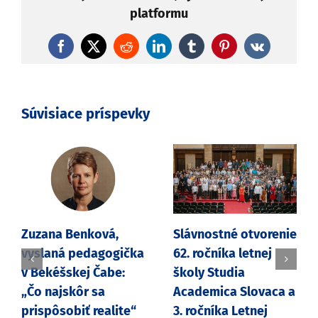
platformu
Facebook
X
Reddit
LinkedIn
Tumblr
Pinterest
Vk
Súvisiace príspevky
Zuzana Benková,
Slávnostné otvorenie
vyslaná pedagogička
62. ročníka letnej
v Bekéšskej Čabe:
školy Studia
„Čo najskôr sa
Academica Slovaca a
prispôsobiť realite“
3. ročníka Letnej