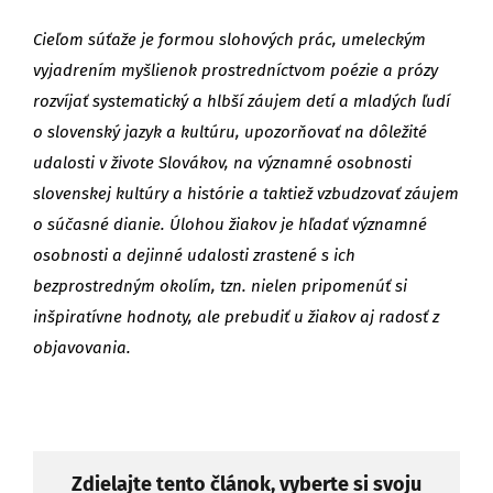
Cieľom súťaže je formou slohových prác, umeleckým
vyjadrením myšlienok prostredníctvom poézie a prózy
rozvíjať systematický a hlbší záujem detí a mladých ľudí
o slovenský jazyk a kultúru, upozorňovať na dôležité
udalosti v živote Slovákov, na významné osobnosti
slovenskej kultúry a histórie a taktiež vzbudzovať záujem
o súčasné dianie. Úlohou žiakov je hľadať významné
osobnosti a dejinné udalosti zrastené s ich
bezprostredným okolím, tzn. nielen pripomenúť si
inšpiratívne hodnoty, ale prebudiť u žiakov aj radosť z
objavovania.
Zdielajte tento článok, vyberte si svoju