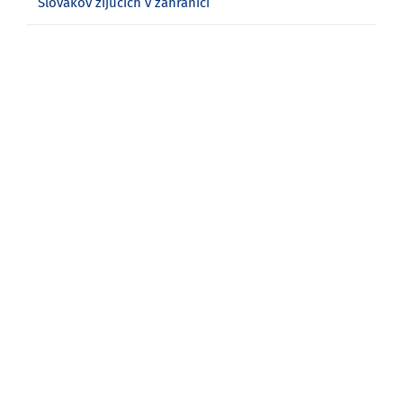
Slovákov žijúcich v zahraničí