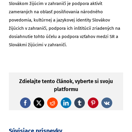
Slovákom žijúcim v zahraničí je podpora aktivít
zameraných na oblasť posilňovania národného
povedomia, kultúrnej a jazykovej identity Slovákov
žijúcich v zahraničí, podpora ich inštitúcií zriadených na
dosiahnutie tohto účelu a podpora vzťahov medzi SR a
Slovákmi žijúcimi v zahraničí.
Zdielajte tento článok, vyberte si svoju
platformu
Facebook
X
Reddit
LinkedIn
Tumblr
Pinterest
Vk
Súvisiace príspevky