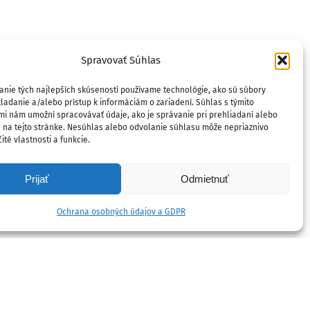
Spravovať Súhlas
anie tých najlepších skúseností používame technológie, ako sú súbory
ladanie a/alebo prístup k informáciám o zariadení. Súhlas s týmito
mi nám umožní spracovávať údaje, ako je správanie pri prehliadaní alebo
D na tejto stránke. Nesúhlas alebo odvolanie súhlasu môže nepriaznivo
ité vlastnosti a funkcie.
Prijať
Odmietnuť
Ochrana osobných údajov a GDPR