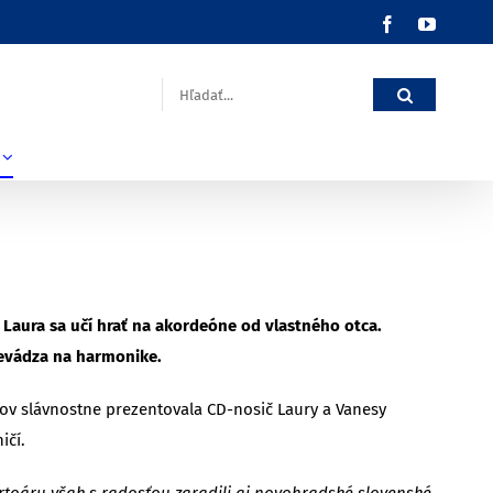
Facebook
YouTub
Hľadať:
 Laura sa učí hrať na akordeóne od vlastného otca.
revádza na harmonike.
kov slávnostne prezentovala CD-nosič Laury a Vanesy
ičí.
rtoáru však s radosťou zaradili aj novohradské slovenské