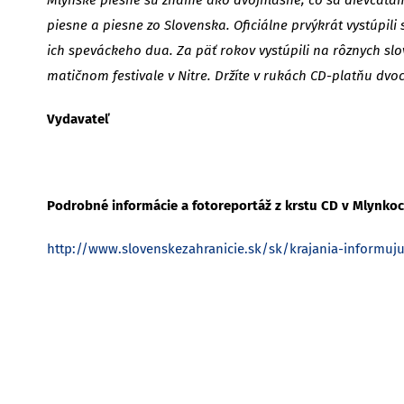
piesne a piesne zo Slovenska. Oficiálne prvýkrát vystúpil
ich speváckeho dua. Za päť rokov vystúpili na rôznych sl
matičnom festivale v Nitre. Držíte v rukách CD-platňu dvo
Vydavateľ
Podrobné informácie a fotoreportáž z krstu CD v Mlynkoc
http://www.slovenskezahranicie.sk/sk/krajania-informuj