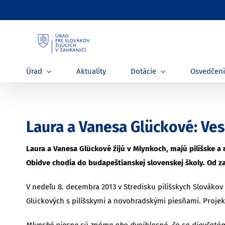
Skip
to
content
Úrad
Aktuality
Dotácie
Osvedčen
Laura a Vanesa Glückové: Ves
Laura a Vanesa Glückové žijú v Mlynkoch, majú pilíšske a
Obidve chodia do budapeštianskej slovenskej školy. Od za
V nedeľu 8. decembra 2013 v Stredisku pilíšskych Slováko
Glückových s pilíšskymi a novohradskými piesňami. Projekt
Mlynské piesne sú známe ako dvojhlasné, čo sa dievčatám 