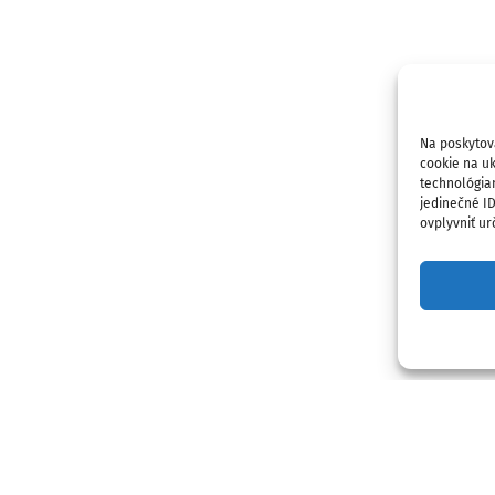
Na poskytov
cookie na uk
technológia
jedinečné I
ovplyvniť urč