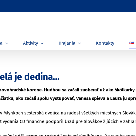
ia
Aktivity
Krajania
Kontakty
elá je dedina…
 novohradské korene. Hudbou sa začali zaoberať už ako škôlkarky.
čiatku, ako začali spolu vystupovať, Vanesa spieva a Laura ju sp
v v Mlynkoch sesterská dvojica na radosť všetkých miestnych Slová
 vydania CD finančne podporil Úrad pre Slovákov žijúcich v zahran
veľmi páči, preto sa rozhodli spievať dvojhlasne. Do svojho repe