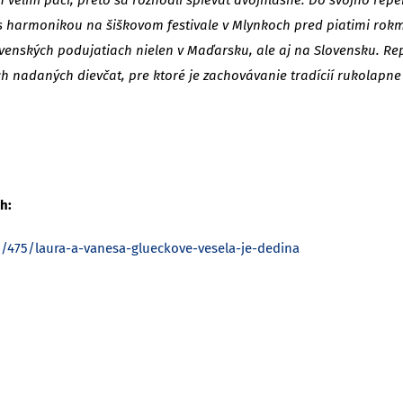
i s harmonikou na šiškovom festivale v Mlynkoch pred piatimi rokm
ovenských podujatiach nielen v Maďarsku, ale aj na Slovensku. Rep
ch nadaných dievčat, pre ktoré je zachovávanie tradícií rukolapne 
h:
u/475/laura-a-vanesa-glueckove-vesela-je-dedina