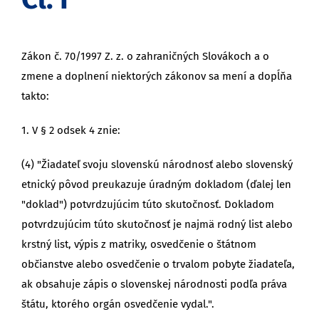
Zákon č. 70/1997 Z. z. o zahraničných Slovákoch a o
zmene a doplnení niektorých zákonov sa mení a dopĺňa
takto:
1. V § 2 odsek 4 znie:
(4) "Žiadateľ svoju slovenskú národnosť alebo slovenský
etnický pôvod preukazuje úradným dokladom (ďalej len
"doklad") potvrdzujúcim túto skutočnosť. Dokladom
potvrdzujúcim túto skutočnosť je najmä rodný list alebo
krstný list, výpis z matriky, osvedčenie o štátnom
občianstve alebo osvedčenie o trvalom pobyte žiadateľa,
ak obsahuje zápis o slovenskej národnosti podľa práva
štátu, ktorého orgán osvedčenie vydal.".