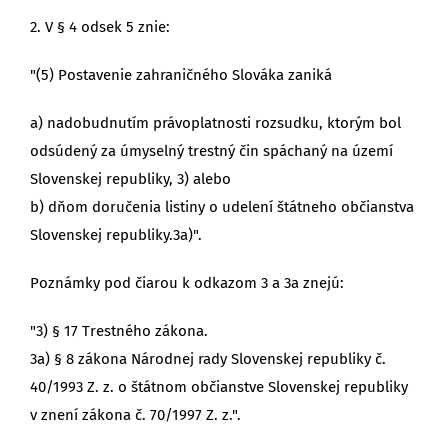
2. V § 4 odsek 5 znie:
"(5) Postavenie zahraničného Slováka zaniká
a) nadobudnutím právoplatnosti rozsudku, ktorým bol
odsúdený za úmyselný trestný čin spáchaný na území
Slovenskej republiky, 3) alebo
b) dňom doručenia listiny o udelení štátneho občianstva
Slovenskej republiky.3a)".
Poznámky pod čiarou k odkazom 3 a 3a znejú:
"3) § 17 Trestného zákona.
3a) § 8 zákona Národnej rady Slovenskej republiky č.
40/1993 Z. z. o štátnom občianstve Slovenskej republiky
v znení zákona č. 70/1997 Z. z.".