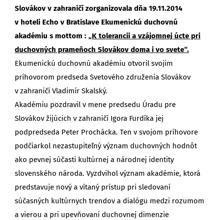
Slovákov v zahraničí zorganizovala dňa 19.11.2014
v hoteli Echo v Bratislave Ekumenickú duchovnú
akadémiu s mottom :
„K tolerancii a vzájomnej úcte pri
duchovných prameňoch Slovákov doma i vo svete“.
Ekumenickú duchovnú akadémiu otvoril svojim
príhovorom predseda Svetového združenia Slovákov
v zahraničí Vladimír Skalský.
Akadémiu pozdravil v mene predsedu Úradu pre
Slovákov žijúcich v zahraničí Igora Furdíka jej
podpredseda Peter Prochácka. Ten v svojom príhovore
podčiarkol nezastupiteľný význam duchovných hodnôt
ako pevnej súčasti kultúrnej a národnej identity
slovenského národa. Vyzdvihol význam akadémie, ktorá
predstavuje nový a vítaný prístup pri sledovaní
súčasných kultúrnych trendov a dialógu medzi rozumom
a vierou a pri upevňovaní duchovnej dimenzie