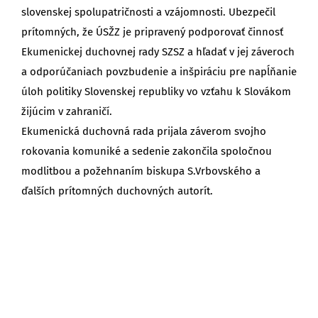
slovenskej spolupatričnosti a vzájomnosti. Ubezpečil
prítomných, že ÚSŽZ je pripravený podporovať činnosť
Ekumenickej duchovnej rady SZSZ a hľadať v jej záveroch
a odporúčaniach povzbudenie a inšpiráciu pre napĺňanie
úloh politiky Slovenskej republiky vo vzťahu k Slovákom
žijúcim v zahraničí.
Ekumenická duchovná rada prijala záverom svojho
rokovania komuniké a sedenie zakončila spoločnou
modlitbou a požehnaním biskupa S.Vrbovského a
ďalších prítomných duchovných autorít.