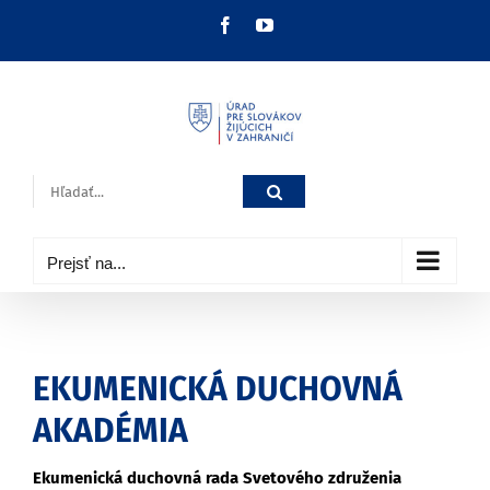
Skip
Facebook
YouTube
to
content
Hľadať:
Prejsť na...
EKUMENICKÁ DUCHOVNÁ
AKADÉMIA
Ekumenická duchovná rada Svetového združenia