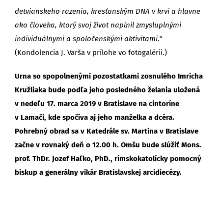
detvianskeho razenia, kresťanským DNA v krvi a hlavne
ako človeka, ktorý svoj život naplnil zmysluplnými
individuálnymi a spoločenskými aktivitami."
(Kondolencia J. Varša v prílohe vo fotogalérii.)
Urna so spopolnenými pozostatkami zosnulého Imricha
Kružliaka bude podľa jeho posledného želania uložená
v nedeľu 17. marca 2019 v Bratislave na cintoríne
v Lamači, kde spočíva aj jeho manželka a dcéra.
Pohrebný obrad sa v Katedrále sv. Martina v Bratislave
začne v rovnaký deň o 12.00 h. Omšu bude slúžiť Mons.
prof. ThDr. Jozef Haľko, PhD., rímskokatolícky pomocný
biskup a generálny vikár Bratislavskej arcidiecézy.