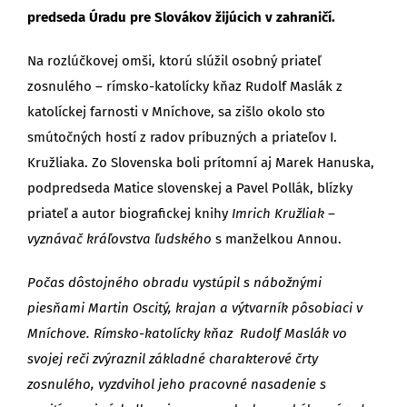
predseda Úradu pre Slovákov žijúcich v zahraničí.
Na rozlúčkovej omši, ktorú slúžil osobný priateľ
zosnulého – rímsko-katolícky kňaz Rudolf Maslák z
katolíckej farnosti v Mníchove, sa zišlo okolo sto
smútočných hostí z radov príbuzných a priateľov I.
Kružliaka. Zo Slovenska boli prítomní aj Marek Hanuska,
podpredseda Matice slovenskej a Pavel Pollák, blízky
priateľ a autor biografickej knihy
Imrich Kružliak –
vyznávač kráľovstva ľudského
s manželkou Annou.
Počas dôstojného obradu vystúpil s nábožnými
piesňami Martin Oscitý, krajan a výtvarník pôsobiaci v
Mníchove. Rímsko-katolícky kňaz Rudolf Maslák vo
svojej reči zvýraznil základné charakterové črty
zosnulého, vyzdvihol jeho pracovné nasadenie s