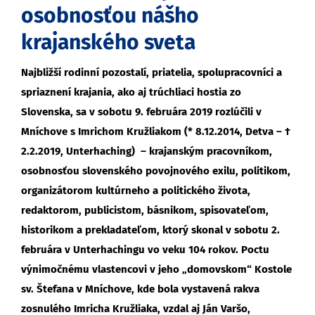
osobnosťou nášho
krajanského sveta
Najbližší rodinní pozostalí, priatelia, spolupracovníci a
spriaznení krajania, ako aj trúchliaci hostia zo
Slovenska, sa v sobotu 9. februára 2019 rozlúčili v
Mníchove s Imrichom Kružliakom (* 8.12.2014, Detva – †
2.2.2019, Unterhaching) – krajanským pracovníkom,
osobnosťou slovenského povojnového exilu, politikom,
organizátorom kultúrneho a politického života,
redaktorom, publicistom, básnikom, spisovateľom,
historikom a prekladateľom, ktorý skonal v sobotu 2.
februára v Unterhachingu vo veku 104 rokov. Poctu
výnimočnému vlastencovi v jeho „domovskom“ Kostole
sv. Štefana v Mníchove, kde bola vystavená rakva
zosnulého Imricha Kružliaka, vzdal aj Ján Varšo,