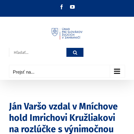
Skip
Facebook
YouTube
to
content
Hľadať:
Prejsť na...
Ján Varšo vzdal v Mníchove
hold Imrichovi Kružliakovi
na rozlúčke s výnimočnou