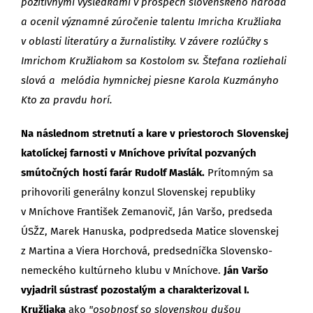
pozitívnymi výsledkami v prospech slovenského národa
a ocenil významné zúročenie talentu Imricha Kružliaka
v oblasti literatúry a žurnalistiky. V závere rozlúčky s
Imrichom Kružliakom sa Kostolom sv. Štefana rozliehali
slová a melódia hymnickej piesne Karola Kuzmányho
Kto za pravdu horí.
Na následnom stretnutí a kare v priestoroch Slovenskej
katolíckej farnosti v Mníchove privítal pozvaných
smútočných hostí farár Rudolf Maslák.
Prítomným sa
prihovorili generálny konzul Slovenskej republiky
v Mníchove František Zemanovič, Ján Varšo, predseda
ÚSŽZ, Marek Hanuska, podpredseda Matice slovenskej
z Martina a Viera Horchová, predsedníčka Slovensko-
nemeckého kultúrneho klubu v Mníchove.
Ján Varšo
vyjadril sústrasť pozostalým a charakterizoval I.
Kružliaka
ako
"osobnosť so slovenskou dušou