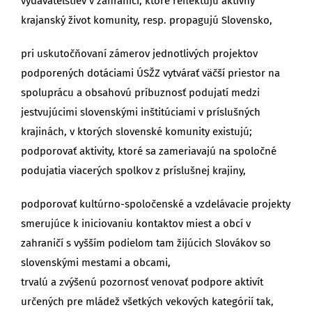
vydavateľstiev v zahraničí, ktoré reflektujú aktívny
krajanský život komunity, resp. propagujú Slovensko,
pri uskutočňovaní zámerov jednotlivých projektov
podporených dotáciami ÚSŽZ vytvárať väčší priestor na
spoluprácu a obsahovú príbuznosť podujatí medzi
jestvujúcimi slovenskými inštitúciami v príslušných
krajinách, v ktorých slovenské komunity existujú;
podporovať aktivity, ktoré sa zameriavajú na spoločné
podujatia viacerých spolkov z príslušnej krajiny,
podporovať kultúrno-spoločenské a vzdelávacie projekty
smerujúce k iniciovaniu kontaktov miest a obcí v
zahraničí s vyšším podielom tam žijúcich Slovákov so
slovenskými mestami a obcami,
trvalú a zvýšenú pozornosť venovať podpore aktivít
určených pre mládež všetkých vekových kategórií tak,