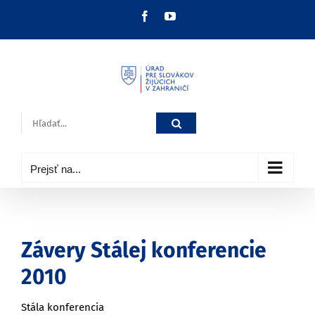
Skip
Facebook
YouTube
to
content
Hľadať:
Prejsť na...
Závery Stálej konferencie
2010
Stála konferencia