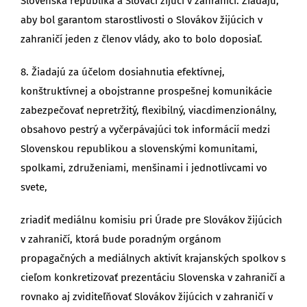
Slovenská republika a Slováci žijúci v zahraničí. Žiadajú,
aby bol garantom starostlivosti o Slovákov žijúcich v
zahraničí jeden z členov vlády, ako to bolo doposiaľ.
8. Žiadajú za účelom dosiahnutia efektívnej,
konštruktívnej a obojstranne prospešnej komunikácie
zabezpečovať nepretržitý, flexibilný, viacdimenzionálny,
obsahovo pestrý a vyčerpávajúci tok informácií medzi
Slovenskou republikou a slovenskými komunitami,
spolkami, združeniami, menšinami i jednotlivcami vo
svete,
zriadiť mediálnu komisiu pri Úrade pre Slovákov žijúcich
v zahraničí, ktorá bude poradným orgánom
propagačných a mediálnych aktivít krajanských spolkov s
cieľom konkretizovať prezentáciu Slovenska v zahraničí a
rovnako aj zviditeľňovať Slovákov žijúcich v zahraničí v