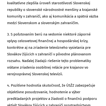
kvalitatívne zlepšila úroveň starostlivosti Slovenskej
republiky o slovenské národnostné menšiny a krajanské
komunity v zahraničí, ako aj komunikácia a spätná väzba
medzi Slovenskom a slovenským zahraničím.
3. S poľutovaním berú na vedomie niektoré záporné
vplyvy celosvetovej finančnej a hospodárskej krízy,
konkrétne aj na zriadenie televízneho vysielania pre
Slovákov žijúcich v zahraničí v pôvodne plánovanom
rozsahu. Naďalej žiadajú riešenie tejto problematiky
vrátane zriadenia osobitnej relácie pre krajanov vo
verejnoprávnej Slovenskej televízii.
4. Pozitívne hodnotia skutočnosť, že ÚSŽZ zabezpečuje
objektívne posudzovanie, hodnotenie a výber
predkladaných projektov a žiadostí o finančnú podporu
aktivít Slovákov žijúcich v zahraničí prostredníctvom