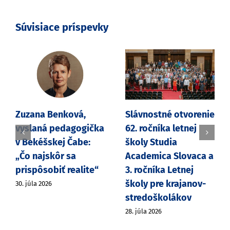
Súvisiace príspevky
Zuzana Benková,
Slávnostné otvorenie
vyslaná pedagogička
62. ročníka letnej
v Bekéšskej Čabe:
školy Studia
„Čo najskôr sa
Academica Slovaca a
prispôsobiť realite“
3. ročníka Letnej
školy pre krajanov-
30. júla 2026
stredoškolákov
28. júla 2026