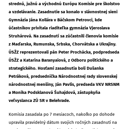
strednú, južnú a východnú Európu Komisie pre školstvo
a vzdelávanie. Zasadnutie sa konalo v slávnostnej sieni
Gymnázia Jána Kollára v Báčskom Petrovci, kde
účastníkov privítala riaditeľka gymnázia Vjeroslava
Struhárová. Na zasadnutí sa zúčastnili členovia komisie
z Maďarska, Rumunska, Srbska, Chorvátska a Ukrajiny.
ÚSŽZ reprezentovali pán Peter Prochácka, podpredseda
ÚSŽZ a Katarína Baranyaiová, z Odboru politického a
strategického. Hosťami zasadnutia boli Dušanka
Petráková, predsedníčka Národnostnej rady slovenskej
národnostnej menšiny, Ján Pavlis, predseda VKV NRSNM
a Monika Podsklanová Šuhajdová, zástupkyňa
veľvyslanca ZÚ SR v Belehrade.
Komisia zasadala po 7 mesiacoch, nakoľko po dohode
upravila pravidelný dátum svojich ročných zasadnutí na