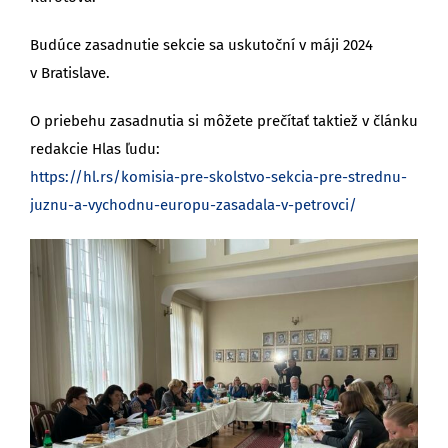
Budúce zasadnutie sekcie sa uskutoční v máji 2024
v Bratislave.
O priebehu zasadnutia si môžete prečítať taktiež v článku
redakcie Hlas ľudu:
https://hl.rs/komisia-pre-skolstvo-sekcia-pre-strednu-
juznu-a-vychodnu-europu-zasadala-v-petrovci/