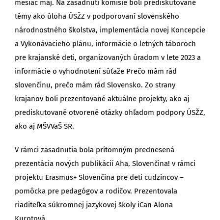
mesiac máj. Na zasadnutí komisie boli prediskutované
témy ako úloha ÚSŽZ v podporovaní slovenského
národnostného školstva, implementácia novej Koncepcie
a Vykonávacieho plánu, informácie o letných táboroch
pre krajanské deti, organizovaných úradom v lete 2023 a
informácie o vyhodnotení súťaže Prečo mám rád
slovenčinu, prečo mám rád Slovensko. Zo strany
krajanov boli prezentované aktuálne projekty, ako aj
prediskutované otvorené otázky ohľadom podpory ÚSŽZ,
ako aj MŠVVaŠ SR.
V rámci zasadnutia bola prítomným prednesená
prezentácia nových publikácií Aha, Slovenčina! v rámci
projektu Erasmus+ Slovenčina pre deti cudzincov –
pomôcka pre pedagógov a rodičov. Prezentovala
riaditeľka súkromnej jazykovej školy iCan Alona
Kurotová.