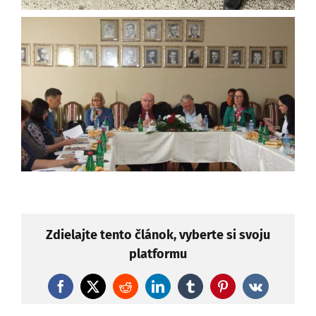
Zdielajte tento článok, vyberte si svoju
platformu
Facebook
X
Reddit
LinkedIn
Tumblr
Pinterest
Vk